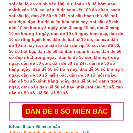
soi cầu lô de chính xác 100, dự đoán số đề hôm nay
chính xác 100, soi cầu lô de cam kết 100 ăn chắc, cách
soi cầu lô, dàn đề 50 số 247, soi cầu bạch thủ đề, soi
cầu đẹp, độc thủ đề miền bắc hôm nay, soi cầu đề mb,
dàn 10 số khung 3 ngày, dàn 3 càng 10 số, dàn 3 càng
10 số khung 3 ngày, dàn de 10 số ngày hôm nay, dàn de
10 số rồng bạch kim, dàn de bất tử 10 số, soi cầu dàn
de 10 số hay ra, soi cầu lô dàn de vip 10 số, dàn đề 50,
50 số bất bại, dàn de 50 số đánh quanh năm, dàn de 50
số đẹp nhất trong ngày, dàn lô de 50 con khung trong
ngày, dàn đề 50 con, dàn đề 50 số 247, dàn đề 50 số
hàng ngày, dàn đề 50 số hôm nay, dàn đề 50 số khung 3
ngày, dàn đề 50 số miền bắc, dàn đề 50 số mỗi ngày,
dàn đề 50 số đánh hàng ngày, dàn đề 50 số đánh trong
ngày, dự đoán dàn đề 50 số hay nhất, soi cầu 50 số, tạo
dàn de 50 số, đề 50, đề 50 số
DÀN ĐỀ 8 SỐ MIỀN BẮC
lotoxs 8 con đề miền bắc
–
lotoxs 8 con đề miền bắc cao cấp –
bắt