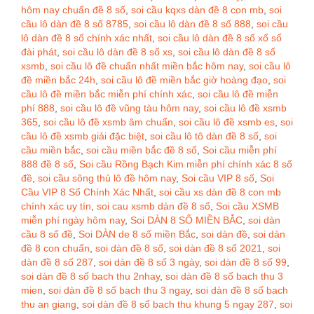
hôm nay chuẩn đề 8 số
,
soi cầu kqxs dàn đề 8 con mb
,
soi
cầu lô dàn đề 8 số 8785
,
soi cầu lô dàn đề 8 số 888
,
soi cầu
lô dàn đề 8 số chính xác nhất
,
soi cầu lô dàn đề 8 số xổ số
đài phát
,
soi cầu lô dàn đề 8 số xs
,
soi cầu lô dàn đề 8 số
xsmb
,
soi cầu lô đề chuẩn nhất miền bắc hôm nay
,
soi cầu lô
đề miền bắc 24h
,
soi cầu lô đề miền bắc giờ hoàng đạo
,
soi
cầu lô đề miền bắc miễn phí chính xác
,
soi cầu lô đề miễn
phí 888
,
soi cầu lô đề vũng tàu hôm nay
,
soi cầu lô đề xsmb
365
,
soi cầu lô đề xsmb âm chuẩn
,
soi cầu lô đề xsmb es
,
soi
cầu lô đề xsmb giải đặc biệt
,
soi cầu lô tô dàn đề 8 số
,
soi
cầu miền bắc
,
soi cầu miền bắc đề 8 số
,
Soi cầu miễn phí
888 đề 8 số
,
Soi cầu Rồng Bạch Kim miễn phí chính xác 8 số
đề
,
soi cầu sông thủ lô đề hôm nay
,
Soi cầu VIP 8 số
,
Soi
Cầu VIP 8 Số Chính Xác Nhất
,
soi cầu xs dàn đề 8 con mb
chính xác uy tín
,
soi cau xsmb dàn đề 8 số
,
Soi cầu XSMB
miễn phí ngày hôm nay
,
Soi DÀN 8 SỐ MIỀN BẮC
,
soi dàn
cầu 8 số đề
,
Soi DÀN de 8 số miền Bắc
,
soi dàn đề
,
soi dàn
đề 8 con chuẩn
,
soi dàn đề 8 số
,
soi dàn đề 8 số 2021
,
soi
dàn đề 8 số 287
,
soi dàn đề 8 số 3 ngày
,
soi dàn đề 8 số 99
,
soi dàn đề 8 số bach thu 2nhay
,
soi dàn đề 8 số bach thu 3
mien
,
soi dàn đề 8 số bach thu 3 ngay
,
soi dàn đề 8 số bach
thu an giang
,
soi dàn đề 8 số bach thu khung 5 ngay 287
,
soi