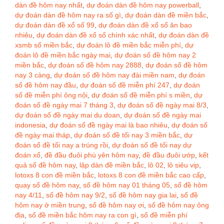
dàn đề hôm nay nhất
,
dự đoán dàn đề hôm nay powerball
,
dự đoán dàn đề hôm nay ra số gì
,
dự đoán dàn đề miền bắc
,
dự đoán dàn đề xổ số 99
,
dự đoán dàn đề xổ số ăn bao
nhiêu
,
dự đoán dàn đề xổ số chính xác nhất
,
dự đoán dàn đề
xsmb số miền bắc
,
dự đoán lô đề miền bắc miễn phí
,
dự
đoán lô đề miền bắc ngày mai
,
dự đoán số đề hôm nay 2
miền bắc
,
dự đoán số đề hôm nay 2888
,
dự đoán số đề hôm
nay 3 càng
,
dự đoán số đề hôm nay đài miền nam
,
dự đoán
số đề hôm nay đầu
,
dự đoán số đề miễn phí 247
,
dự đoán
số đề miễn phí ông nội
,
dự đoán số đề miễn phí s miền
,
dự
đoán số đề ngày mai 7 tháng 3
,
dự đoán số đề ngày mai 8/3
,
dự đoán số đề ngày mai du doan
,
dự đoán số đề ngày mai
indonesia
,
dự đoán số đề ngày mai là bao nhiêu
,
dự đoán số
đề ngày mai tháp
,
dự đoán số đề tối nay 3 miền bắc
,
dự
đoán số đề tối nay a trúng rồi
,
dự đoán số đề tối nay dự
đoán xổ
,
đề đầu đuôi phú yên hôm nay
,
đề đầu đuôi ướp
,
kết
quả số đề hôm nay
,
lập dàn đề miền bắc
,
lô 02
,
lô siêu vip
,
lotoxs 8 con đề miền bắc
,
lotoxs 8 con đề miền bắc cao cấp
,
quay số đề hôm nay
,
số đề hôm nay 01 tháng 05
,
số đề hôm
nay 4/11
,
số đề hôm nay 9/2
,
số đề hôm nay gia lai
,
số đề
hôm nay ở miền trung
,
số đề hôm nay ơi
,
số đề hôm nay ông
địa
,
số đề miền bắc hôm nay ra con gì
,
số đề miễn phí