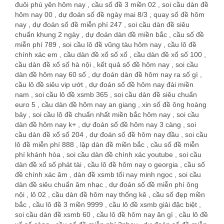
đuôi phú yên hôm nay , cầu số đề 3 miền 02 , soi cầu dàn đề
hôm nay 00 , dự đoán số đề ngày mai 8/3 , quay số đề hôm
nay , dự đoán số đề miễn phí 247 , soi cầu dàn đề siêu
chuẩn khung 2 ngày , dự đoán dàn đề miền bắc , cầu số đề
miễn phí 789 , soi cầu lô đề vũng tàu hôm nay , cầu lô đề
chính xác em , cầu dàn đề xổ số xổ , cầu dàn đề xổ số 100 ,
cầu dàn đề xổ số hà nội , kết quả số đề hôm nay , soi cầu
dàn đề hôm nay 60 số , dự đoán dàn đề hôm nay ra số gì ,
cầu lô đề siêu vip ướt , dự đoán số đề hôm nay đài miền
nam , soi cầu lô đề xsmb 365 , soi cầu dàn đề siêu chuẩn
euro 5 , cầu dàn đề hôm nay an giang , xin số đề ông hoàng
bảy , soi cầu lô đề chuẩn nhất miền bắc hôm nay , soi cầu
dàn đề hôm nay k+ , dự đoán số đề hôm nay 3 càng , soi
cầu dàn đề xổ số 204 , dự đoán số đề hôm nay đầu , soi cầu
lô đề miễn phí 888 , lập dàn đề miền bắc , cầu số đề miễn
phí khánh hòa , soi cầu dàn đề chính xác youtube , soi cầu
dàn đề xổ số phát tài , cầu lô đề hôm nay o georgia , cầu số
đề chính xác âm , dàn đề xsmb tối nay minh ngọc , soi cầu
dàn đề siêu chuẩn âm nhạc , dự đoán số đề miễn phí ông
nội , lô 02 , cầu dàn đề hôm nay thống kê , cầu số đẹp miền
bắc , cầu lô đề 3 miền 9999 , cầu lô đề xsmb giải đặc biệt ,
soi cầu dàn đề xsmb 60 , cầu lô đề hôm nay ăn gì , cầu lô đề