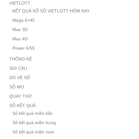
VIETLOTT
KẾT QUẢ XỔ SỐ VIETLOTT HÔM NAY
Mega 6×45
Max 3D
Max 4D
Power 6/55
THỐNG KÊ
SOI CẦU
DÒ VÉ SỐ
SỔ MƠ
QUAY THỬ
SỐ KẾT QUẢ
Số kết quả miền bắc
Số kết quả miền trung
Số kết quả miền nam