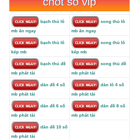
chốt số vip
bạch thủ lô
song thủ lô
mb ăn ngay
mb ăn ngay
bạch thủ lô
song thủ lô
kép mb
kép mb
bạch thủ đề
song thủ đề
mb phát tài
mb phát tài
dàn đề 4 số
dàn lô 4 số
mb phát tài
mb phát tài
dàn đề 6 số
dàn đề 8 số
mb phát tài
mb phát tài
dàn đề 10 số
mb phát tài