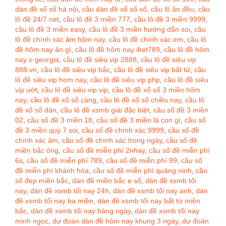
dàn đề xổ số hà nội
,
cầu dàn đề xổ số xổ
,
cầu lô ăn đều
,
cầu
lô đề 24/7.net
,
cầu lô đề 3 miền 777
,
cầu lô đề 3 miền 9999
,
cầu lô đề 3 miền easy
,
cầu lô đề 3 miền hướng dẫn soi
,
cầu
lô đề chính xác âm hôm nay
,
cầu lô đề chính xác em
,
cầu lô
đề hôm nay ăn gì
,
cầu lô đề hôm nay ibet789
,
cầu lô đề hôm
nay o georgia
,
cầu lô đề siêu vip 2888
,
cầu lô đề siêu vip
888.vn
,
cầu lô đề siêu vip bắc
,
cầu lô đề siêu vip bất tử
,
cầu
lô đề siêu vip hom nay
,
cầu lô đề siêu vip php
,
cầu lô đề siêu
vip ướt
,
cầu lô đề siêu vip vip
,
cầu lô đề xổ số 3 miền hôm
nay
,
cầu lô đề xổ số càng
,
cầu lô đề xổ số chiều nay
,
cầu lô
đề xổ số dàn
,
cầu lô đề xsmb giải đặc biệt
,
cầu số đề 3 miền
02
,
cầu số đề 3 miền 18
,
cầu số đề 3 miền là con gì
,
cầu số
đề 3 miền quý 7 soi
,
cầu số đề chính xác 9999
,
cầu số đề
chính xác âm
,
cầu số đề chính xác trong ngày
,
cầu số đề
miền bắc ông
,
cầu số đề miễn phí 2nhay
,
cầu số đề miễn phí
6s
,
cầu số đề miễn phí 789
,
cầu số đề miễn phí 99
,
cầu số
đề miễn phí khánh hòa
,
cầu số đề miễn phí quảng ninh
,
cầu
số đẹp miền bắc
,
dàn đề miền bắc e số
,
dàn đề xsmb tối
nay
,
dàn đề xsmb tối nay 24h
,
dàn đề xsmb tối nay anh
,
dàn
đề xsmb tối nay ba miền
,
dàn đề xsmb tối nay bất tử miền
bắc
,
dàn đề xsmb tối nay hàng ngày
,
dàn đề xsmb tối nay
minh ngọc
,
dự đoán dàn đề hôm nay khung 3 ngày
,
dự đoán