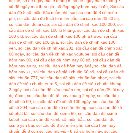
online
,
số đề ngày mai 9 tháng 6
,
số đề ngày mai 9 tháng 7
,
số đề ngày mai theo giờ
,
số đẹp ngày hôm nay lô đề
,
Soi cầu
dàn đề 8 số miền Bắc miễn phí
,
soi cầu dàn đề 8 số miễn
phí
,
soi cầu dàn đề 8 số tô miền bắc
,
soi cầu dàn đề 80 số
,
soi cầu dàn đề ai cập
,
soi cầu dàn đề chính xác 100 000
,
soi
cầu dàn đề chính xác 100 lô khung
,
soi cầu dàn đề chính xác
100 old
,
soi cầu dàn đề chính xác 100 phía trước
,
soi cầu
dàn đề chính xác 100 quả
,
soi cầu dàn đề chính xác 100
yên
,
soi cầu dàn đề chính xác 202
,
soi cầu dàn đề chính xác
60 ngày
,
soi cầu dàn đề chính xác youtube
,
soi cầu dàn đề
hôm nay 00
,
soi cầu dàn đề hôm nay 60 số
,
soi cầu dàn đề
hôm nay ăn gì
,
soi cầu dàn đề hôm nay êđê
,
soi cầu dàn đề
hôm nay k+
,
soi cầu dàn đề siêu chuẩn 60 số
,
soi cầu dàn đề
siêu chuẩn 777
,
soi cầu dàn đề siêu chuẩn âm nhạc
,
soi cầu
dàn đề siêu chuẩn euro 5
,
soi cầu dàn đề siêu chuẩn khung
2 ngày
,
soi cầu dàn đề siêu chuẩn om
,
soi cầu dàn đề tối nay
dự đoán
,
soi cầu dàn đề tối nay khung 2 ngày
,
soi cầu dàn
đề xổ số 00
,
soi cầu dàn đề xổ số 100 ngày
,
soi cầu dàn đề
xổ số 204
,
soi cầu dàn đề xổ số ăn thông
,
soi cầu dàn đề xổ
số phát tài
,
soi cầu dàn đề xsmb 60
,
soi cầu dàn đề xsmb
kubet
,
soi cầu dàn đề xsmb số miền bắc
,
soi cầu dàn đề
xsmb yên bái
,
soi cầu đề 8 số miễn phí
,
soi cầu hôm nay
chuẩn đề 8 con soi cau mb vip - 8 số vip hôm nay
,
soi cầu