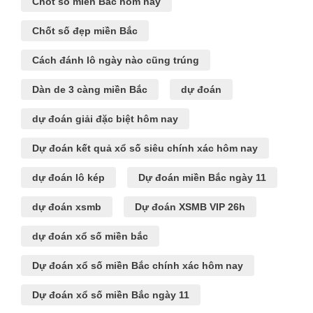
Chốt số miền Bắc hôm nay
Chốt số đẹp miền Bắc
Cách đánh lô ngày nào cũng trúng
Dàn de 3 càng miền Bắc
dự đoán
dự đoán giải đặc biệt hôm nay
Dự đoán kết quả xổ số siêu chính xác hôm nay
dự đoán lô kép
Dự đoán miền Bắc ngày 11
dự đoán xsmb
Dự đoán XSMB VIP 26h
dự đoán xổ số miền bắc
Dự đoán xổ số miền Bắc chính xác hôm nay
Dự đoán xổ số miền Bắc ngày 11