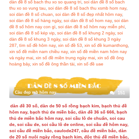
dàn đề 8 số bach thu xo so quang tri
,
soi dàn đề 8 số bach
thu xo so vung tau
,
soi dàn đề 8 số bach thu xsmb hom nay
,
soi dàn đề 8 số chuan
,
soi dàn đề 8 số đẹp nhất hôm nay
,
soi dàn đề 8 số hàng ngày
,
soi dàn đề 8 số hom nay
,
soi dàn
đề 8 số hôm nay con gì
,
soi dàn đề 8 số hôm nay miễn phí
,
soi dàn đề 8 số kép vip
,
soi dàn đề 8 số khung 2 ngày
,
soi
dàn đề 8 số khung 3 ngày
,
soi dàn đề 8 số khung 3 ngày
287
,
tìm số đề hôm nay
,
xin số đề 53
,
xin số đề kumanthong
,
xin số đề miền nam chiều nay
,
xin số đề miền nam hôm nay
và ngày mai
,
xin số đề miền trung ngày mai
,
xin số đề ông
hoàng bảy
,
xin số đề ông thần tài
,
xin số đề uae
Cầu đẹp mb hôm nay
151
dàn đề 30 số, dàn de 50 số rồng bạch kim, bạch thủ đề
hôm nay, bạch thủ de miền bắc, dàn đề 36 số 666, bạch
thủ de miền bắc hôm nay, soi cầu lô de chuẩn, soi cau
de, soi cầu de, soi cầu lô de online, soi cầu đề hôm nay,
soi cầu đề miền bắc, caulode247, cầu đề miền bắc, dàn
de 20 số nuôi ngày rồng bạch kim, độc thủ đề miền bắc,