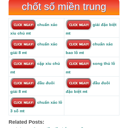
chốt số miền trung
chuẩn xác
giải đặc biệt
xỉu chủ mt
mt
chuẩn xác
chuẩn xác
giải 8 mt
bao lô mt
cặp xỉu chủ
song thủ lô
mt
mt
đầu đuôi
đầu đuôi
giải 8 mt
đặc biệt mt
chuẩn xác lô
3 số mt
Related Posts: