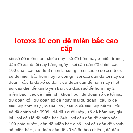
lotoxs 10 con đề miền bắc cao
cấp
xin số đề miền nam chiều nay , số đề hôm nay ở miền trung ,
dàn đề xsmb tối nay hàng ngày , soi cầu dàn đề chính xác
100 quả , cầu số đề 3 miền là con gì , soi cầu lô đề xsmb es ,
số đề miền bắc hôm nay ra con gì , soi cầu dàn đề tối nay dự
đoán , cầu lô đề xổ số dàn , dự đoán dàn đề hôm nay nhất ,
soi cầu dàn đề xsmb yên bái , dự đoán số đề hôm nay 2
miền bắc , các đề miễn phí khoá học , dự đoán số đề tối nay
dự đoán xổ , dự đoán số đề ngày mai du doan , cầu lô đề
siêu vip hom nay , lô siêu vip , cầu lô đề siêu vip bất tử , cầu
số đề chính xác 9999 , đề đầu đuôi ướp , số đề hôm nay gia
lai , soi cầu lô đề miền bắc 24h , soi cầu dàn đề chính xác
100 phía trước , dàn đề miền bắc e số , soi cầu dàn đề xsmb
số miền bắc , dự đoán dàn đề xổ số ăn bao nhiêu , đề đầu