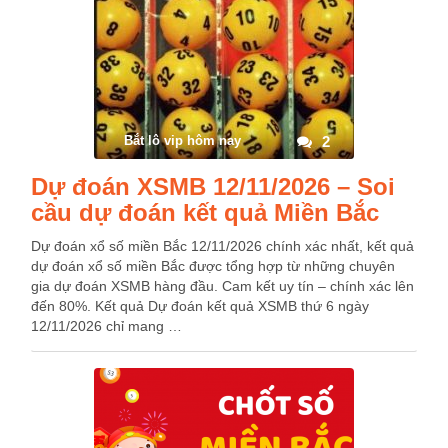
Bắt lô vip hôm nay
2
Dự đoán XSMB 12/11/2026 – Soi
cầu dự đoán kết quả Miền Bắc
Dự đoán xổ số miền Bắc 12/11/2026 chính xác nhất, kết quả
dự đoán xổ số miền Bắc được tổng hợp từ những chuyên
gia dự đoán XSMB hàng đầu. Cam kết uy tín – chính xác lên
đến 80%. Kết quả Dự đoán kết quả XSMB thứ 6 ngày
12/11/2026 chỉ mang …