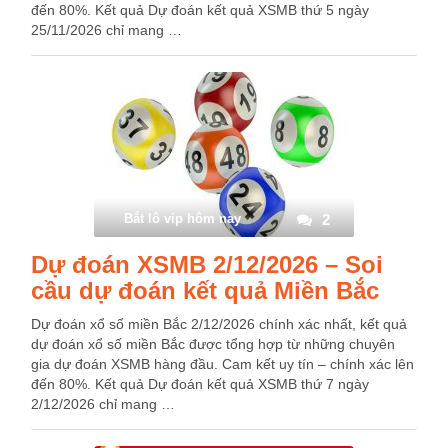
đến 80%. Kết quả Dự đoán kết quả XSMB thứ 5 ngày
25/11/2026 chỉ mang …
Bắt lô vip hôm nay
2
Dự đoán XSMB 2/12/2026 – Soi
cầu dự đoán kết quả Miền Bắc
Dự đoán xổ số miền Bắc 2/12/2026 chính xác nhất, kết quả
dự đoán xổ số miền Bắc được tổng hợp từ những chuyên
gia dự đoán XSMB hàng đầu. Cam kết uy tín – chính xác lên
đến 80%. Kết quả Dự đoán kết quả XSMB thứ 7 ngày
2/12/2026 chỉ mang …