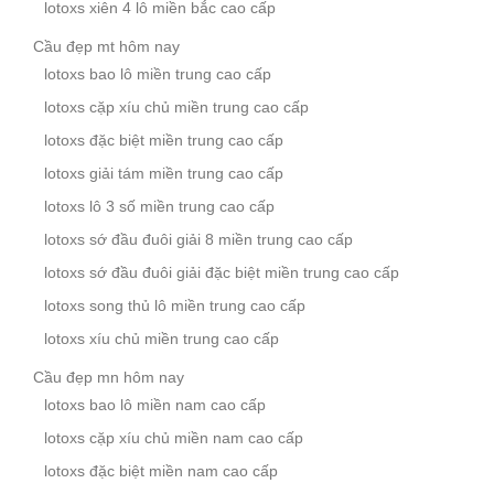
lotoxs xiên 4 lô miền bắc cao cấp
Cầu đẹp mt hôm nay
lotoxs bao lô miền trung cao cấp
lotoxs cặp xíu chủ miền trung cao cấp
lotoxs đặc biệt miền trung cao cấp
lotoxs giải tám miền trung cao cấp
lotoxs lô 3 số miền trung cao cấp
lotoxs sớ đầu đuôi giải 8 miền trung cao cấp
lotoxs sớ đầu đuôi giải đặc biệt miền trung cao cấp
lotoxs song thủ lô miền trung cao cấp
lotoxs xíu chủ miền trung cao cấp
Cầu đẹp mn hôm nay
lotoxs bao lô miền nam cao cấp
lotoxs cặp xíu chủ miền nam cao cấp
lotoxs đặc biệt miền nam cao cấp