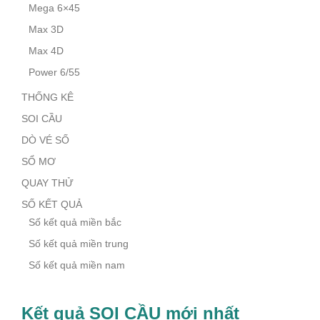
Mega 6×45
Max 3D
Max 4D
Power 6/55
THỐNG KÊ
SOI CẦU
DÒ VÉ SỐ
SỔ MƠ
QUAY THỬ
SỐ KẾT QUẢ
Số kết quả miền bắc
Số kết quả miền trung
Số kết quả miền nam
Kết quả SOI CẦU mới nhất