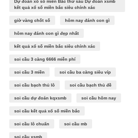
Dự đoán xổ số miền Bắc thứ sáu Dự đoán xsmb
kết quả xổ số miền bắc siêu chính xác
giờ vàng chốt số
hôm nay đánh con gì
hôm nay đánh con gì đẹp nhất
kết quả xổ số miền bắc siêu chính xác
soi cầu 3 càng 6666 miễn phí
soi cầu 3 miền
soi cầu ba càng siêu víp
soi cầu bạch thủ lô
soi cầu bạch thủ đề
soi cầu dự đoán kqxsmb
soi cầu hôm nay
soi cầu kết quả xổ số miền bắc
soi cầu lô chuẩn
soi cầu mb
soi cầu xsmb