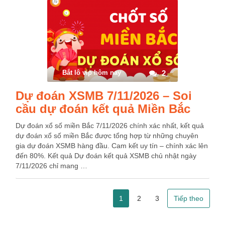
Bắt lô vip hôm nay
2
Dự đoán XSMB 7/11/2026 – Soi
cầu dự đoán kết quả Miền Bắc
Dự đoán xổ số miền Bắc 7/11/2026 chính xác nhất, kết quả
dự đoán xổ số miền Bắc được tổng hợp từ những chuyên
gia dự đoán XSMB hàng đầu. Cam kết uy tín – chính xác lên
đến 80%. Kết quả Dự đoán kết quả XSMB chủ nhật ngày
7/11/2026 chỉ mang …
1
2
3
Tiếp theo