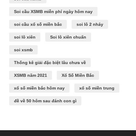
Soi cầu XSMB miễn phí ngày hôm nay
soi cầu xổ số miền bắc
soi lô 2 nháy
soi lô xiên
Soi lô xiên chuẩn
soi xsmb
Thống kê giải đặc biệt lâu chưa về
XSMB năm 2021
Xổ Số Miền Bắc
xổ số miền bắc hôm nay
xổ số miền trung
đề về 50 hôm sau đánh con gì