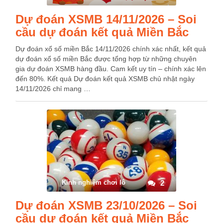
Dự đoán XSMB 14/11/2026 – Soi
cầu dự đoán kết quả Miền Bắc
Dự đoán xổ số miền Bắc 14/11/2026 chính xác nhất, kết quả
dự đoán xổ số miền Bắc được tổng hợp từ những chuyên
gia dự đoán XSMB hàng đầu. Cam kết uy tín – chính xác lên
đến 80%. Kết quả Dự đoán kết quả XSMB chủ nhật ngày
14/11/2026 chỉ mang …
Kinh nghiệm chơi lô
2
Dự đoán XSMB 23/10/2026 – Soi
cầu dự đoán kết quả Miền Bắc