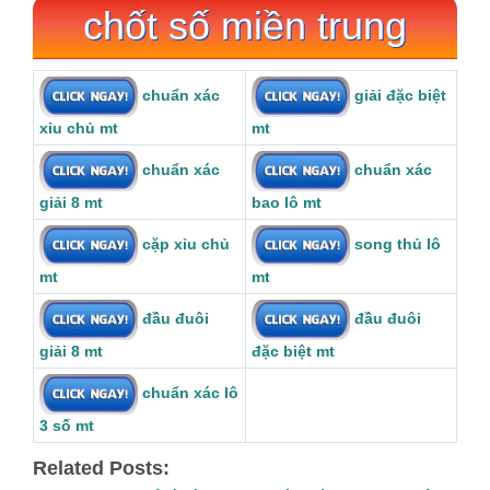
chốt số miền trung
chuẩn xác
giải đặc biệt
xỉu chủ mt
mt
chuẩn xác
chuẩn xác
giải 8 mt
bao lô mt
cặp xỉu chủ
song thủ lô
mt
mt
đầu đuôi
đầu đuôi
giải 8 mt
đặc biệt mt
chuẩn xác lô
3 số mt
Related Posts: