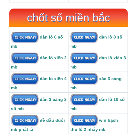
chốt số miền bắc
dàn lô 6 số
dàn lô 8 số
mb
mb
dàn lô xiên 2
dàn lô xiên 3
mb
mb
dàn lô xiên 4
xác 3 càng
mb
mb
dàn 3 càng 2
dàn lô 10 số
số mb
mb
đề đầu đuôi
win bạch
mb phát tài
thủ lô 2 nháy mb