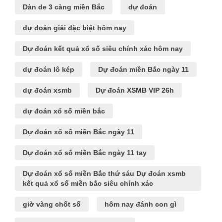
Dàn de 3 càng miền Bắc
dự đoán
dự đoán giải đặc biệt hôm nay
Dự đoán kết quả xổ số siêu chính xác hôm nay
dự đoán lô kép
Dự đoán miền Bắc ngày 11
dự đoán xsmb
Dự đoán XSMB VIP 26h
dự đoán xổ số miền bắc
Dự đoán xổ số miền Bắc ngày 11
Dự đoán xổ số miền Bắc ngày 11 tay
Dự đoán xổ số miền Bắc thứ sáu Dự đoán xsmb
kết quả xổ số miền bắc siêu chính xác
giờ vàng chốt số
hôm nay đánh con gì