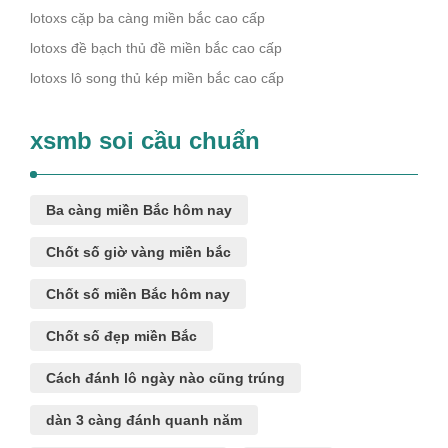
lotoxs cặp ba càng miền bắc cao cấp
lotoxs đề bạch thủ đề miền bắc cao cấp
lotoxs lô song thủ kép miền bắc cao cấp
xsmb soi cầu chuẩn
Ba càng miền Bắc hôm nay
Chốt số giờ vàng miền bắc
Chốt số miền Bắc hôm nay
Chốt số đẹp miền Bắc
Cách đánh lô ngày nào cũng trúng
dàn 3 càng đánh quanh năm