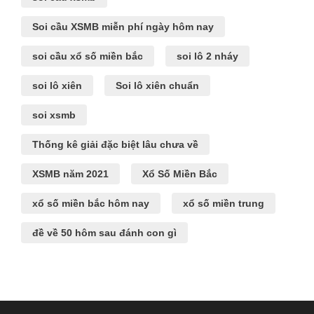
Soi cầu XSMB miễn phí ngày hôm nay
soi cầu xổ số miền bắc
soi lô 2 nháy
soi lô xiên
Soi lô xiên chuẩn
soi xsmb
Thống kê giải đặc biệt lâu chưa về
XSMB năm 2021
Xổ Số Miền Bắc
xổ số miền bắc hôm nay
xổ số miền trung
đề về 50 hôm sau đánh con gì