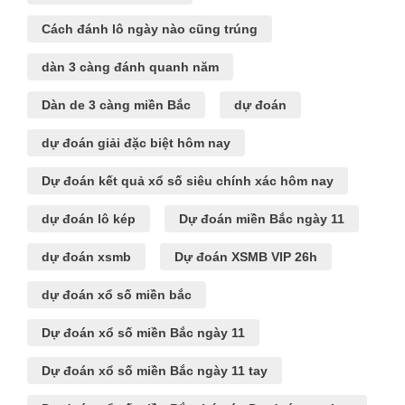
Cách đánh lô ngày nào cũng trúng
dàn 3 càng đánh quanh năm
Dàn de 3 càng miền Bắc
dự đoán
dự đoán giải đặc biệt hôm nay
Dự đoán kết quả xổ số siêu chính xác hôm nay
dự đoán lô kép
Dự đoán miền Bắc ngày 11
dự đoán xsmb
Dự đoán XSMB VIP 26h
dự đoán xổ số miền bắc
Dự đoán xổ số miền Bắc ngày 11
Dự đoán xổ số miền Bắc ngày 11 tay