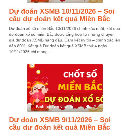
Dự đoán XSMB 10/11/2026 – Soi
cầu dự đoán kết quả Miền Bắc
Dự đoán xổ số miền Bắc 10/11/2026 chính xác nhất, kết quả
dự đoán xổ số miền Bắc được tổng hợp từ những chuyên
gia dự đoán XSMB hàng đầu. Cam kết uy tín – chính xác lên
đến 80%. Kết quả Dự đoán kết quả XSMB thứ 4 ngày
10/11/2026 chỉ mang …
Kinh nghiệm chơi lô
2
Dự đoán XSMB 9/11/2026 – Soi
cầu dự đoán kết quả Miền Bắc