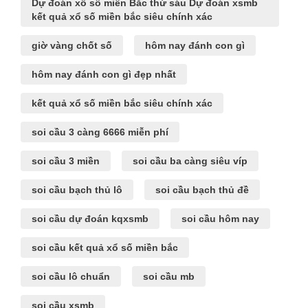
Dự đoán xổ số miền Bắc thứ sáu Dự đoán xsmb
kết quả xổ số miền bắc siêu chính xác
giờ vàng chốt số
hôm nay đánh con gì
hôm nay đánh con gì đẹp nhất
kết quả xổ số miền bắc siêu chính xác
soi cầu 3 càng 6666 miễn phí
soi cầu 3 miền
soi cầu ba càng siêu víp
soi cầu bạch thủ lô
soi cầu bạch thủ đề
soi cầu dự đoán kqxsmb
soi cầu hôm nay
soi cầu kết quả xổ số miền bắc
soi cầu lô chuẩn
soi cầu mb
soi cầu xsmb