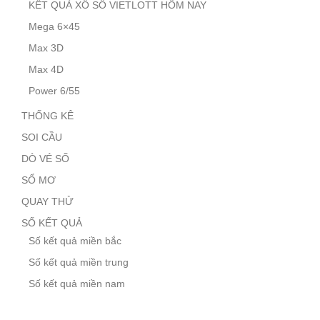
KẾT QUẢ XỔ SỐ VIETLOTT HÔM NAY
Mega 6×45
Max 3D
Max 4D
Power 6/55
THỐNG KÊ
SOI CẦU
DÒ VÉ SỐ
SỔ MƠ
QUAY THỬ
SỐ KẾT QUẢ
Số kết quả miền bắc
Số kết quả miền trung
Số kết quả miền nam