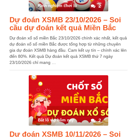
Kinh nghiệm chơi lô
2
Dự đoán XSMB 23/10/2026 – Soi
cầu dự đoán kết quả Miền Bắc
Dự đoán xổ số miền Bắc 23/10/2026 chính xác nhất, kết quả
dự đoán xổ số miền Bắc được tổng hợp từ những chuyên
gia dự đoán XSMB hàng đầu. Cam kết uy tín – chính xác lên
đến 80%. Kết quả Dự đoán kết quả XSMB thứ 7 ngày
23/10/2026 chỉ mang …
Bắt lô vip hôm nay
2
Dự đoán XSMB 10/11/2026 – Soi