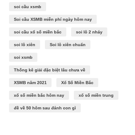
soi cầu xsmb
Soi cầu XSMB miễn phí ngày hôm nay
soi cầu xổ số miền bắc
soi lô 2 nháy
soi lô xiên
Soi lô xiên chuẩn
soi xsmb
Thống kê giải đặc biệt lâu chưa về
XSMB năm 2021
Xổ Số Miền Bắc
xổ số miền bắc hôm nay
xổ số miền trung
đề về 50 hôm sau đánh con gì