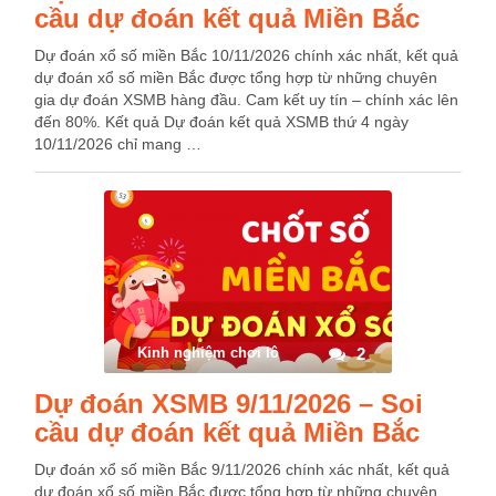
cầu dự đoán kết quả Miền Bắc
Dự đoán xổ số miền Bắc 10/11/2026 chính xác nhất, kết quả
dự đoán xổ số miền Bắc được tổng hợp từ những chuyên
gia dự đoán XSMB hàng đầu. Cam kết uy tín – chính xác lên
đến 80%. Kết quả Dự đoán kết quả XSMB thứ 4 ngày
10/11/2026 chỉ mang …
Kinh nghiệm chơi lô
2
Dự đoán XSMB 9/11/2026 – Soi
cầu dự đoán kết quả Miền Bắc
Dự đoán xổ số miền Bắc 9/11/2026 chính xác nhất, kết quả
dự đoán xổ số miền Bắc được tổng hợp từ những chuyên