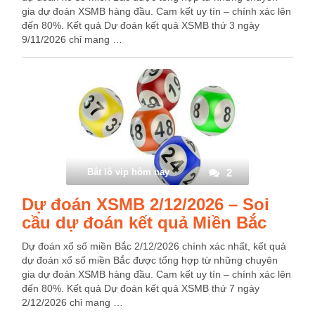
gia dự đoán XSMB hàng đầu. Cam kết uy tín – chính xác lên
đến 80%. Kết quả Dự đoán kết quả XSMB thứ 3 ngày
9/11/2026 chỉ mang …
Bắt lô vip hôm nay
2
Dự đoán XSMB 2/12/2026 – Soi
cầu dự đoán kết quả Miền Bắc
Dự đoán xổ số miền Bắc 2/12/2026 chính xác nhất, kết quả
dự đoán xổ số miền Bắc được tổng hợp từ những chuyên
gia dự đoán XSMB hàng đầu. Cam kết uy tín – chính xác lên
đến 80%. Kết quả Dự đoán kết quả XSMB thứ 7 ngày
2/12/2026 chỉ mang …