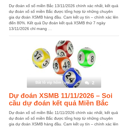
Dự đoán xổ số miền Bắc 13/11/2026 chính xác nhất, kết quả
dự đoán xổ số miền Bắc được tổng hợp từ những chuyên
gia dự đoán XSMB hàng đầu. Cam kết uy tín – chính xác lên
đến 80%. Kết quả Dự đoán kết quả XSMB thứ 7 ngày
13/11/2026 chỉ mang …
Bắt lô vip hôm nay
2
Dự đoán XSMB 11/11/2026 – Soi
cầu dự đoán kết quả Miền Bắc
Dự đoán xổ số miền Bắc 11/11/2026 chính xác nhất, kết quả
dự đoán xổ số miền Bắc được tổng hợp từ những chuyên
gia dự đoán XSMB hàng đầu. Cam kết uy tín – chính xác lên