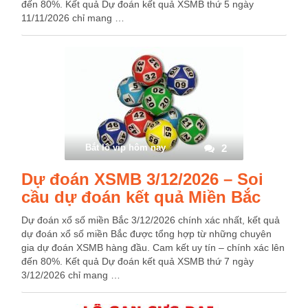
đến 80%. Kết quả Dự đoán kết quả XSMB thứ 5 ngày
11/11/2026 chỉ mang …
Bắt lô vip hôm nay
2
Dự đoán XSMB 3/12/2026 – Soi
cầu dự đoán kết quả Miền Bắc
Dự đoán xổ số miền Bắc 3/12/2026 chính xác nhất, kết quả
dự đoán xổ số miền Bắc được tổng hợp từ những chuyên
gia dự đoán XSMB hàng đầu. Cam kết uy tín – chính xác lên
đến 80%. Kết quả Dự đoán kết quả XSMB thứ 7 ngày
3/12/2026 chỉ mang …