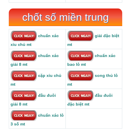
chốt số miền trung
chuẩn xác
giải đặc biệt
xỉu chủ mt
mt
chuẩn xác
chuẩn xác
giải 8 mt
bao lô mt
cặp xỉu chủ
song thủ lô
mt
mt
đầu đuôi
đầu đuôi
giải 8 mt
đặc biệt mt
chuẩn xác lô
3 số mt