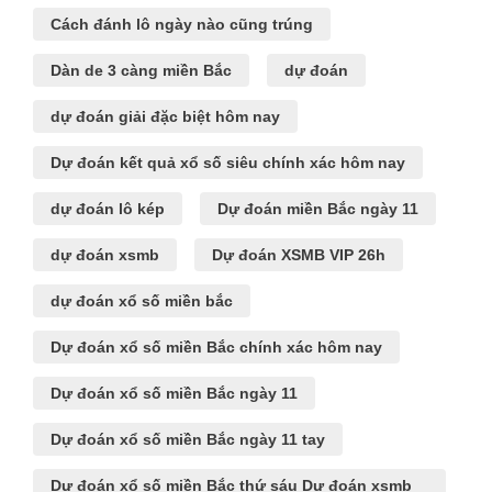
Cách đánh lô ngày nào cũng trúng
Dàn de 3 càng miền Bắc
dự đoán
dự đoán giải đặc biệt hôm nay
Dự đoán kết quả xổ số siêu chính xác hôm nay
dự đoán lô kép
Dự đoán miền Bắc ngày 11
dự đoán xsmb
Dự đoán XSMB VIP 26h
dự đoán xổ số miền bắc
Dự đoán xổ số miền Bắc chính xác hôm nay
Dự đoán xổ số miền Bắc ngày 11
Dự đoán xổ số miền Bắc ngày 11 tay
Dự đoán xổ số miền Bắc thứ sáu Dự đoán xsmb