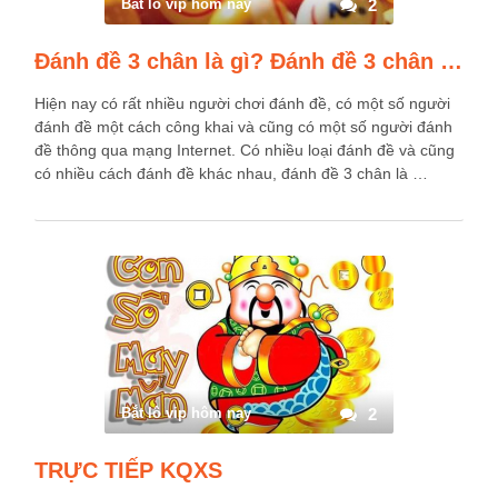
Bắt lô vip hôm nay
2
Đánh đề 3 chân là gì? Đánh đề 3 chân như thế nào dễ trúng nhất
Hiện nay có rất nhiều người chơi đánh đề, có một số người
đánh đề một cách công khai và cũng có một số người đánh
đề thông qua mạng Internet. Có nhiều loại đánh đề và cũng
có nhiều cách đánh đề khác nhau, đánh đề 3 chân là …
Bắt lô vip hôm nay
2
TRỰC TIẾP KQXS