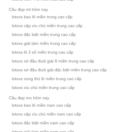
Cầu đẹp mt hôm nay
lotoxs bao lô miền trung cao cấp
lotoxs cặp xíu chủ miền trung cao cấp
lotoxs đặc biệt miền trung cao cấp
lotoxs giải tám miền trung cao cấp
lotoxs lô 3 số miền trung cao cấp
lotoxs sớ đầu đuôi giải 8 miền trung cao cấp
lotoxs sớ đầu đuôi giải đặc biệt miền trung cao cấp
lotoxs song thủ lô miền trung cao cấp
lotoxs xíu chủ miền trung cao cấp
Cầu đẹp mn hôm nay
lotoxs bao lô miền nam cao cấp
lotoxs cặp xíu chủ miền nam cao cấp
lotoxs đặc biệt miền nam cao cấp
lotoxs giải tám miền nam cao cấp