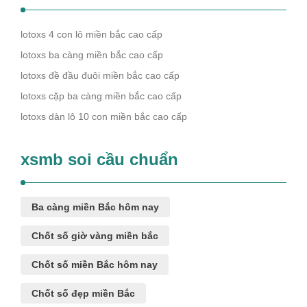
lotoxs 4 con lô miền bắc cao cấp
lotoxs ba càng miền bắc cao cấp
lotoxs đề đầu đuôi miền bắc cao cấp
lotoxs cặp ba càng miền bắc cao cấp
lotoxs dàn lô 10 con miền bắc cao cấp
xsmb soi cầu chuẩn
Ba càng miền Bắc hôm nay
Chốt số giờ vàng miền bắc
Chốt số miền Bắc hôm nay
Chốt số đẹp miền Bắc