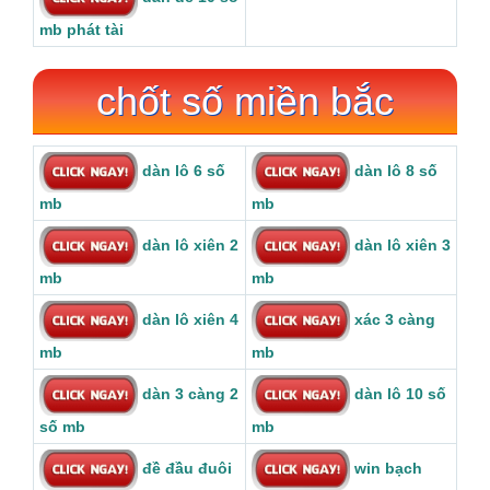
mb phát tài
chốt số miền bắc
dàn lô 6 số
dàn lô 8 số
mb
mb
dàn lô xiên 2
dàn lô xiên 3
mb
mb
dàn lô xiên 4
xác 3 càng
mb
mb
dàn 3 càng 2
dàn lô 10 số
số mb
mb
đề đầu đuôi
win bạch