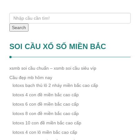
Search
SOI CẦU XỔ SỐ MIỀN BẮC
xsmb soi cầu chuẩn – xsmb soi cầu siêu víp
Cầu đẹp mb hôm nay
lotoxs bạch thủ lô 2 nháy miền bắc cao cấp
lotoxs 4 con đề miền bắc cao cấp
lotoxs 6 con đề miền bắc cao cấp
lotoxs 8 con đề miền bắc cao cấp
lotoxs 10 con đề miền bắc cao cấp
lotoxs 4 con lô miền bắc cao cấp