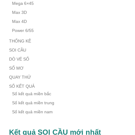
Mega 6×45
Max 3D
Max 4D
Power 6/55
THỐNG KÊ
SOI CẦU
DÒ VÉ SỐ
SỔ MƠ
QUAY THỬ
SỐ KẾT QUẢ
Số kết quả miền bắc
Số kết quả miền trung
Số kết quả miền nam
Kết quả SOI CẦU mới nhất