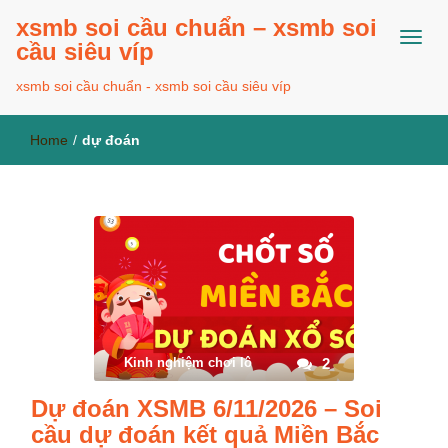
xsmb soi cầu chuẩn – xsmb soi
cầu siêu víp
xsmb soi cầu chuẩn - xsmb soi cầu siêu víp
Home
/
dự đoán
Kinh nghiệm chơi lô
2
Dự đoán XSMB 6/11/2026 – Soi
cầu dự đoán kết quả Miền Bắc