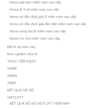
lotoxs giải tám miền nam cao cấp
lotoxs lô 3 số miền nam cao cấp
lotoxs sớ đầu đuôi giải 8 miền nam cao cấp
lotoxs sớ đầu đuôi giải đặc biệt miền nam cao cấp
lotoxs song thủ lô miền nam cao cấp
lotoxs xíu chủ miền nam cao cấp
Bắt lô vip hôm nay
Kinh nghiệm chơi lô
TRỰC TIẾP KQXS
XSMB
XSMN
XSMT
KẾT QUẢ XỔ SỐ
VIETLOTT
KẾT QUẢ XỔ SỐ VIETLOTT HÔM NAY