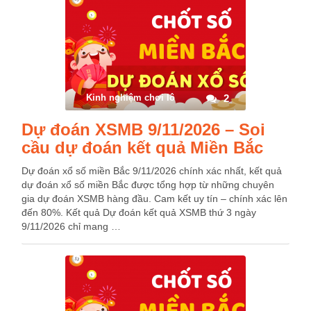
Kinh nghiệm chơi lô
2
Dự đoán XSMB 9/11/2026 – Soi
cầu dự đoán kết quả Miền Bắc
Dự đoán xổ số miền Bắc 9/11/2026 chính xác nhất, kết quả
dự đoán xổ số miền Bắc được tổng hợp từ những chuyên
gia dự đoán XSMB hàng đầu. Cam kết uy tín – chính xác lên
đến 80%. Kết quả Dự đoán kết quả XSMB thứ 3 ngày
9/11/2026 chỉ mang …