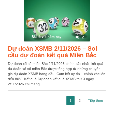
Bắt lô vip hôm nay
2
Dự đoán XSMB 2/11/2026 – Soi
cầu dự đoán kết quả Miền Bắc
Dự đoán xổ số miền Bắc 2/11/2026 chính xác nhất, kết quả
dự đoán xổ số miền Bắc được tổng hợp từ những chuyên
gia dự đoán XSMB hàng đầu. Cam kết uy tín – chính xác lên
đến 80%. Kết quả Dự đoán kết quả XSMB thứ 3 ngày
2/11/2026 chỉ mang …
1
2
Tiếp theo