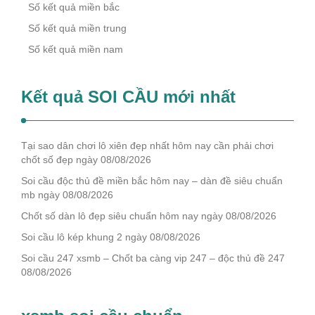
Số kết quả miền bắc
Số kết quả miền trung
Số kết quả miền nam
Kết quả SOI CẦU mới nhất
Tại sao dân chơi lô xiên đẹp nhất hôm nay cần phải chơi
chốt số đẹp ngày 08/08/2026
Soi cầu độc thủ đề miền bắc hôm nay – dàn đề siêu chuẩn
mb ngày 08/08/2026
Chốt số dàn lô đẹp siêu chuẩn hôm nay ngày 08/08/2026
Soi cầu lô kép khung 2 ngày 08/08/2026
Soi cầu 247 xsmb – Chốt ba càng vip 247 – độc thủ đề 247
08/08/2026