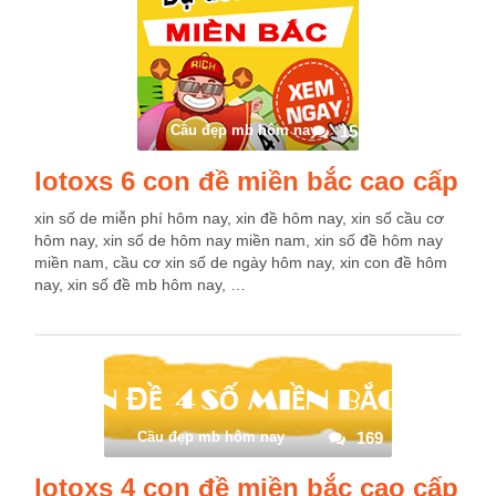
Cầu đẹp mb hôm nay
155
lotoxs 6 con đề miền bắc cao cấp
xin số de miễn phí hôm nay, xin đề hôm nay, xin số cầu cơ
hôm nay, xin số de hôm nay miền nam, xin số đề hôm nay
miền nam, cầu cơ xin số de ngày hôm nay, xin con đề hôm
nay, xin số đề mb hôm nay, …
Cầu đẹp mb hôm nay
169
lotoxs 4 con đề miền bắc cao cấp