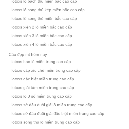
lotoxs lô bạch thủ miền bắc cao cấp
lotoxs lô song thủ kép miền bắc cao cấp
lotoxs lô song thủ miền bắc cao cấp
lotoxs xiên 2 lô miền bắc cao cấp
lotoxs xiên 3 lô miền bắc cao cấp
lotoxs xiên 4 lô miền bắc cao cấp
Cầu đẹp mt hôm nay
lotoxs bao lô miền trung cao cấp
lotoxs cặp xíu chủ miền trung cao cấp
lotoxs đặc biệt miền trung cao cấp
lotoxs giải tám miền trung cao cấp
lotoxs lô 3 số miền trung cao cấp
lotoxs sớ đầu đuôi giải 8 miền trung cao cấp
lotoxs sớ đầu đuôi giải đặc biệt miền trung cao cấp
lotoxs song thủ lô miền trung cao cấp