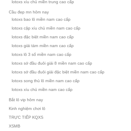
lotoxs xíu chủ miền trung cao cấp
Cầu đẹp mn hôm nay
lotoxs bao lô miền nam cao cấp
lotoxs cặp xíu chủ miền nam cao cấp
lotoxs đặc biệt miền nam cao cấp
lotoxs giải tám miền nam cao cấp
lotoxs lô 3 số miền nam cao cấp
lotoxs sớ đầu đuôi giải 8 miền nam cao cấp
lotoxs sớ đầu đuôi giải đặc biệt miền nam cao cấp
lotoxs song thủ lô miền nam cao cấp
lotoxs xíu chủ miền nam cao cấp
Bắt lô vip hôm nay
Kinh nghiệm chơi lô
TRỰC TIẾP KQXS
XSMB