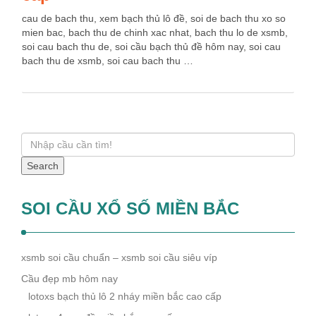
cau de bach thu, xem bạch thủ lô đề, soi de bach thu xo so
mien bac, bach thu de chinh xac nhat, bach thu lo de xsmb,
soi cau bach thu de, soi cầu bạch thủ đề hôm nay, soi cau
bach thu de xsmb, soi cau bach thu …
Search
SOI CẦU XỔ SỐ MIỀN BẮC
xsmb soi cầu chuẩn – xsmb soi cầu siêu víp
Cầu đẹp mb hôm nay
lotoxs bạch thủ lô 2 nháy miền bắc cao cấp