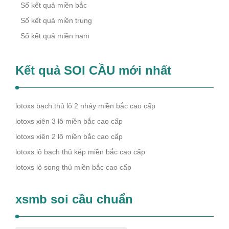
Số kết quả miền bắc
Số kết quả miền trung
Số kết quả miền nam
Kết quả SOI CẦU mới nhất
lotoxs bạch thủ lô 2 nháy miền bắc cao cấp
lotoxs xiên 3 lô miền bắc cao cấp
lotoxs xiên 2 lô miền bắc cao cấp
lotoxs lô bạch thủ kép miền bắc cao cấp
lotoxs lô song thủ miền bắc cao cấp
xsmb soi cầu chuẩn