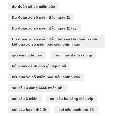
dự đoán xổ số miền bắc
Dự đoán xổ số miền Bắc ngày 11
Dự đoán xổ số miền Bắc ngày 11 tay
Dự đoán xổ số miền Bắc thứ sáu Dự đoán xsmb
kết quả xổ số miền bắc siêu chính xác
giờ vàng chốt số
hôm nay đánh con gì
hôm nay đánh con gì đẹp nhất
kết quả xổ số miền bắc siêu chính xác
soi cầu 3 càng 6666 miễn phí
soi cầu 3 miền
soi cầu ba càng siêu víp
soi cầu bạch thủ lô
soi cầu bạch thủ đề