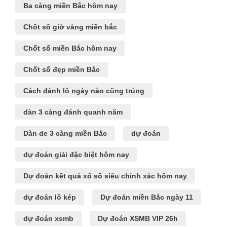
Ba càng miền Bắc hôm nay
Chốt số giờ vàng miền bắc
Chốt số miền Bắc hôm nay
Chốt số đẹp miền Bắc
Cách đánh lô ngày nào cũng trúng
dàn 3 càng đánh quanh năm
Dàn de 3 càng miền Bắc
dự đoán
dự đoán giải đặc biệt hôm nay
Dự đoán kết quả xổ số siêu chính xác hôm nay
dự đoán lô kép
Dự đoán miền Bắc ngày 11
dự đoán xsmb
Dự đoán XSMB VIP 26h