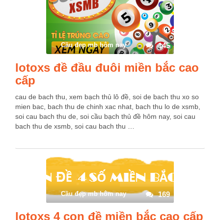
Cầu đẹp mb hôm nay
145
lotoxs đề đầu đuôi miền bắc cao
cấp
cau de bach thu, xem bạch thủ lô đề, soi de bach thu xo so
mien bac, bach thu de chinh xac nhat, bach thu lo de xsmb,
soi cau bach thu de, soi cầu bạch thủ đề hôm nay, soi cau
bach thu de xsmb, soi cau bach thu …
Cầu đẹp mb hôm nay
169
lotoxs 4 con đề miền bắc cao cấp