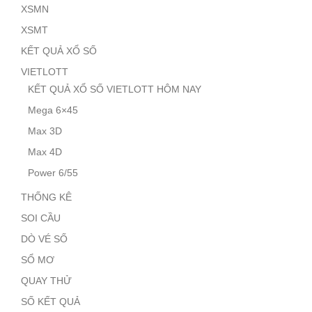
XSMN
XSMT
KẾT QUẢ XỔ SỐ
VIETLOTT
KẾT QUẢ XỔ SỐ VIETLOTT HÔM NAY
Mega 6×45
Max 3D
Max 4D
Power 6/55
THỐNG KÊ
SOI CẦU
DÒ VÉ SỐ
SỔ MƠ
QUAY THỬ
SỐ KẾT QUẢ