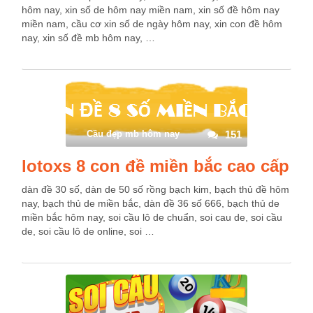
hôm nay, xin số de hôm nay miền nam, xin số đề hôm nay
miền nam, cầu cơ xin số de ngày hôm nay, xin con đề hôm
nay, xin số đề mb hôm nay, …
Cầu đẹp mb hôm nay
151
lotoxs 8 con đề miền bắc cao cấp
dàn đề 30 số, dàn de 50 số rồng bạch kim, bạch thủ đề hôm
nay, bạch thủ de miền bắc, dàn đề 36 số 666, bạch thủ de
miền bắc hôm nay, soi cầu lô de chuẩn, soi cau de, soi cầu
de, soi cầu lô de online, soi …