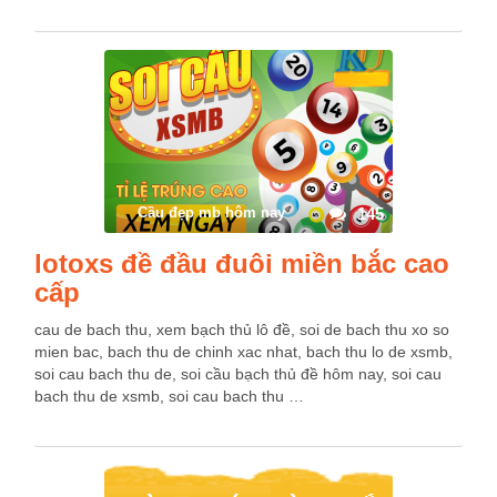
Cầu đẹp mb hôm nay
145
lotoxs đề đầu đuôi miền bắc cao
cấp
cau de bach thu, xem bạch thủ lô đề, soi de bach thu xo so
mien bac, bach thu de chinh xac nhat, bach thu lo de xsmb,
soi cau bach thu de, soi cầu bạch thủ đề hôm nay, soi cau
bach thu de xsmb, soi cau bach thu …