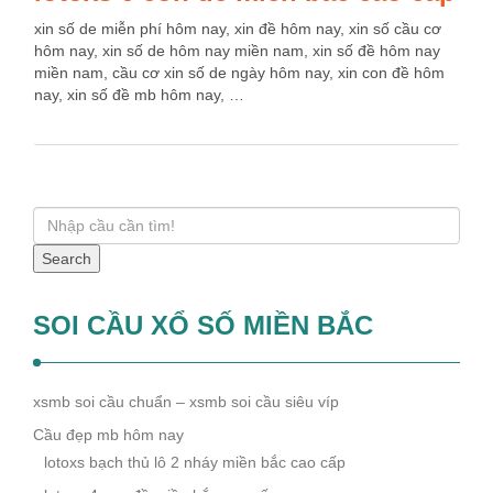
xin số de miễn phí hôm nay, xin đề hôm nay, xin số cầu cơ
hôm nay, xin số de hôm nay miền nam, xin số đề hôm nay
miền nam, cầu cơ xin số de ngày hôm nay, xin con đề hôm
nay, xin số đề mb hôm nay, …
Search
SOI CẦU XỔ SỐ MIỀN BẮC
xsmb soi cầu chuẩn – xsmb soi cầu siêu víp
Cầu đẹp mb hôm nay
lotoxs bạch thủ lô 2 nháy miền bắc cao cấp