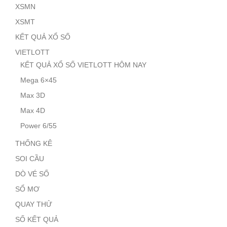
XSMN
XSMT
KẾT QUẢ XỔ SỐ
VIETLOTT
KẾT QUẢ XỔ SỐ VIETLOTT HÔM NAY
Mega 6×45
Max 3D
Max 4D
Power 6/55
THỐNG KÊ
SOI CẦU
DÒ VÉ SỐ
SỔ MƠ
QUAY THỬ
SỐ KẾT QUẢ