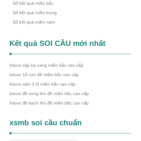
Số kết quả miền bắc
Số kết quả miền trung
Số kết quả miền nam
Kết quả SOI CẦU mới nhất
lotoxs cặp ba càng miền bắc cao cấp
lotoxs 10 con đề miền bắc cao cấp
lotoxs xiên 3 lô miền bắc cao cấp
lotoxs đề song thủ đề miền bắc cao cấp
lotoxs đề bạch thủ đề miền bắc cao cấp
xsmb soi cầu chuẩn