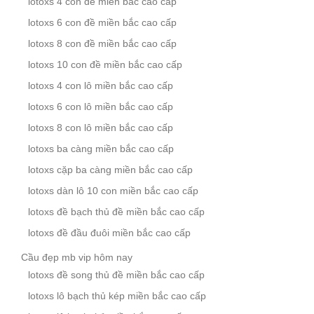
lotoxs 4 con đề miền bắc cao cấp
lotoxs 6 con đề miền bắc cao cấp
lotoxs 8 con đề miền bắc cao cấp
lotoxs 10 con đề miền bắc cao cấp
lotoxs 4 con lô miền bắc cao cấp
lotoxs 6 con lô miền bắc cao cấp
lotoxs 8 con lô miền bắc cao cấp
lotoxs ba càng miền bắc cao cấp
lotoxs cặp ba càng miền bắc cao cấp
lotoxs dàn lô 10 con miền bắc cao cấp
lotoxs đề bạch thủ đề miền bắc cao cấp
lotoxs đề đầu đuôi miền bắc cao cấp
Cầu đẹp mb vip hôm nay
lotoxs đề song thủ đề miền bắc cao cấp
lotoxs lô bạch thủ kép miền bắc cao cấp