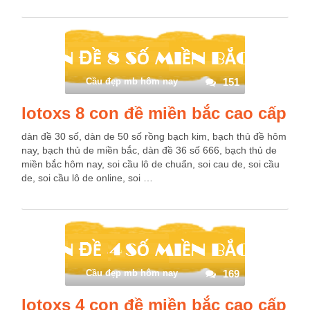
Cầu đẹp mb hôm nay
151
lotoxs 8 con đề miền bắc cao cấp
dàn đề 30 số, dàn de 50 số rồng bạch kim, bạch thủ đề hôm
nay, bạch thủ de miền bắc, dàn đề 36 số 666, bạch thủ de
miền bắc hôm nay, soi cầu lô de chuẩn, soi cau de, soi cầu
de, soi cầu lô de online, soi …
Cầu đẹp mb hôm nay
169
lotoxs 4 con đề miền bắc cao cấp