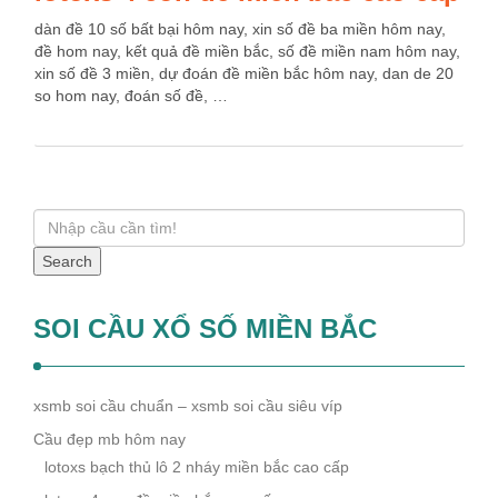
dàn đề 10 số bất bại hôm nay, xin số đề ba miền hôm nay,
đề hom nay, kết quả đề miền bắc, số đề miền nam hôm nay,
xin số đề 3 miền, dự đoán đề miền bắc hôm nay, dan de 20
so hom nay, đoán số đề, …
Search
SOI CẦU XỔ SỐ MIỀN BẮC
xsmb soi cầu chuẩn – xsmb soi cầu siêu víp
Cầu đẹp mb hôm nay
lotoxs bạch thủ lô 2 nháy miền bắc cao cấp