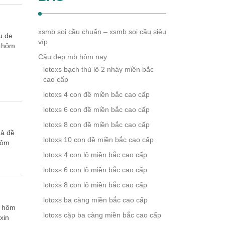
xsmb soi cầu chuẩn – xsmb soi cầu siêu
u de
víp
ề hôm
Cầu đẹp mb hôm nay
lotoxs bạch thủ lô 2 nháy miền bắc
cao cấp
lotoxs 4 con đề miền bắc cao cấp
lotoxs 6 con đề miền bắc cao cấp
lotoxs 8 con đề miền bắc cao cấp
uả đề
lotoxs 10 con đề miền bắc cao cấp
hôm
lotoxs 4 con lô miền bắc cao cấp
lotoxs 6 con lô miền bắc cao cấp
lotoxs 8 con lô miền bắc cao cấp
lotoxs ba càng miền bắc cao cấp
e hôm
lotoxs cặp ba càng miền bắc cao cấp
xin