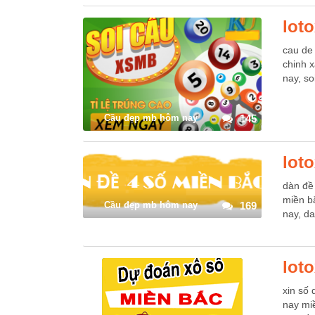
lot
cau de 
chinh x
nay, s
Cầu đẹp mb hôm nay
145
lot
dàn đề
miền b
Cầu đẹp mb hôm nay
169
nay, d
lot
xin số
nay mi