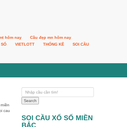
mt hôm nay
Cầu đẹp mn hôm nay
 SỐ
VIETLOTT
THỐNG KÊ
SOI CẦU
Search
 miền
oi cau
SOI CẦU XỔ SỐ MIỀN
BẮC