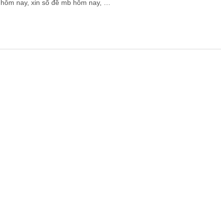
 hôm nay, xin số đề mb hôm nay, …