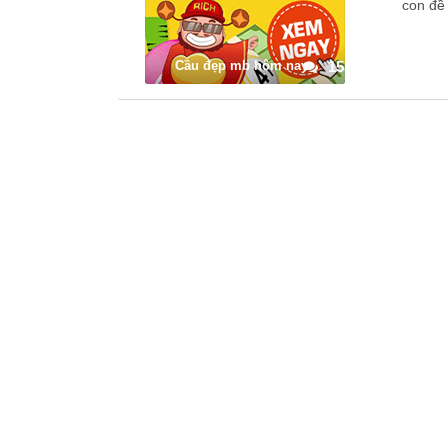
con đề
Cầu đẹp mb hôm nay
155