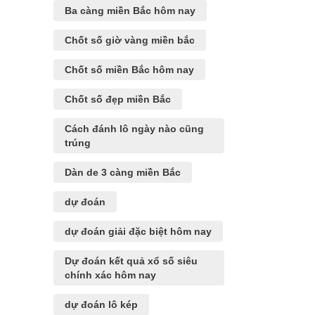
Ba càng miền Bắc hôm nay
Chốt số giờ vàng miền bắc
Chốt số miền Bắc hôm nay
Chốt số đẹp miền Bắc
Cách đánh lô ngày nào cũng
trúng
Dàn de 3 càng miền Bắc
dự đoán
dự đoán giải đặc biệt hôm nay
Dự đoán kết quả xổ số siêu
chính xác hôm nay
dự đoán lô kép