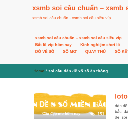
xsmb soi cầu chuẩn – xsmb s
xsmb soi cầu chuẩn - xsmb soi cầu siêu víp
xsmb soi cầu chuẩn – xsmb soi cầu siêu víp
Bắt lô vip hôm nay
Kinh nghiệm chơi lô
DÒ VÉ SỐ
SỔ MƠ
QUAY THỬ
SỐ KẾ
Home
/
soi cầu dàn đề xổ số ăn thông
lot
dàn đề
bắc, d
Cầu đẹp mb hôm nay
151
de, soi