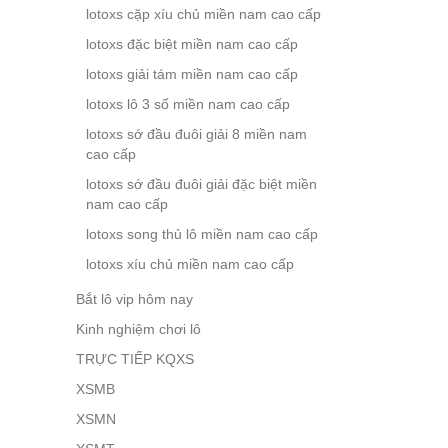
lotoxs cặp xíu chủ miền nam cao cấp
lotoxs đặc biệt miền nam cao cấp
lotoxs giải tám miền nam cao cấp
lotoxs lô 3 số miền nam cao cấp
lotoxs sớ đầu đuôi giải 8 miền nam
cao cấp
lotoxs sớ đầu đuôi giải đặc biệt miền
nam cao cấp
lotoxs song thủ lô miền nam cao cấp
lotoxs xíu chủ miền nam cao cấp
Bắt lô vip hôm nay
Kinh nghiệm chơi lô
TRỰC TIẾP KQXS
XSMB
XSMN