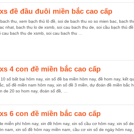
oxs đề đầu đuôi miền bắc cao cấp
bach thu, xem bạch thủ lô đề, soi de bach thu xo so mien bac, bach th
ac nhat, bach thu lo de xsmb, soi cau bach thu de, soi cầu bạch thủ đ
oi cau bach thu de xsmb, soi cau bach thu …
oxs 4 con đề miền bắc cao cấp
 10 số bất bại hôm nay, xin số đề ba miền hôm nay, đề hom nay, kết q
ắc, số đề miền nam hôm nay, xin số đề 3 miền, dự đoán đề miền bắc 
an de 20 so hom nay, đoán số đề, …
oxs 6 con đề miền bắc cao cấp
 de miễn phí hôm nay, xin đề hôm nay, xin số cầu cơ hôm nay, xin số d
ền nam, xin số đề hôm nay miền nam, cầu cơ xin số de ngày hôm nay, 