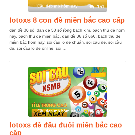
Cầu đẹp mb hôm nay
151
lotoxs 8 con đề miền bắc cao cấp
dàn đề 30 số, dàn de 50 số rồng bạch kim, bạch thủ đề hôm
nay, bạch thủ de miền bắc, dàn đề 36 số 666, bạch thủ de
miền bắc hôm nay, soi cầu lô de chuẩn, soi cau de, soi cầu
de, soi cầu lô de online, soi …
Cầu đẹp mb hôm nay
145
lotoxs đề đầu đuôi miền bắc cao
cấp