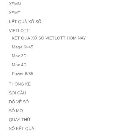
XSMN
XSMT
KẾT QUẢ XỔ SỐ
VIETLOTT
KẾT QUẢ XỔ SỐ VIETLOTT HÔM NAY
Mega 6×45
Max 3D
Max 4D
Power 6/55
THỐNG KÊ
SOI CẦU
DÒ VÉ SỐ
SỔ MƠ
QUAY THỬ
SỐ KẾT QUẢ