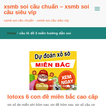
xsmb soi cầu chuẩn – xsmb soi
cầu siêu víp
xsmb soi cầu chuẩn - xsmb soi cầu siêu víp
Home
/
cầu lô đề 3 miền hướng dẫn soi
Cầu đẹp mb hôm nay
155
lotoxs 6 con đề miền bắc cao cấp
xin số de miễn phí hôm nay, xin đề hôm nay, xin số cầu cơ