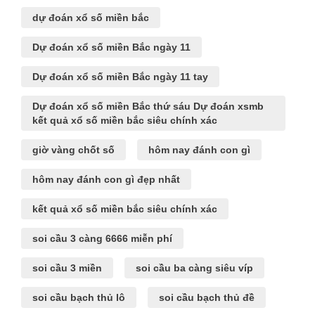
dự đoán xổ số miền bắc
Dự đoán xổ số miền Bắc ngày 11
Dự đoán xổ số miền Bắc ngày 11 tay
Dự đoán xổ số miền Bắc thứ sáu Dự đoán xsmb
kết quả xổ số miền bắc siêu chính xác
giờ vàng chốt số
hôm nay đánh con gì
hôm nay đánh con gì đẹp nhất
kết quả xổ số miền bắc siêu chính xác
soi cầu 3 càng 6666 miễn phí
soi cầu 3 miền
soi cầu ba càng siêu víp
soi cầu bạch thủ lô
soi cầu bạch thủ đề