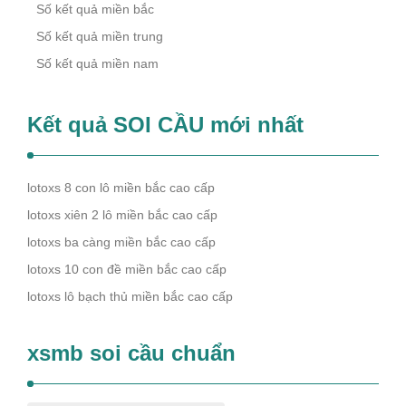
Số kết quả miền bắc
Số kết quả miền trung
Số kết quả miền nam
Kết quả SOI CẦU mới nhất
lotoxs 8 con lô miền bắc cao cấp
lotoxs xiên 2 lô miền bắc cao cấp
lotoxs ba càng miền bắc cao cấp
lotoxs 10 con đề miền bắc cao cấp
lotoxs lô bạch thủ miền bắc cao cấp
xsmb soi cầu chuẩn