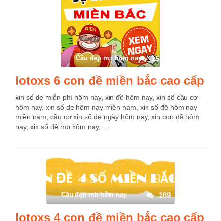
Cầu đẹp mb hôm nay
155
lotoxs 6 con đề miền bắc cao cấp
xin số de miễn phí hôm nay, xin đề hôm nay, xin số cầu cơ
hôm nay, xin số de hôm nay miền nam, xin số đề hôm nay
miền nam, cầu cơ xin số de ngày hôm nay, xin con đề hôm
nay, xin số đề mb hôm nay, …
Cầu đẹp mb hôm nay
169
lotoxs 4 con đề miền bắc cao cấp