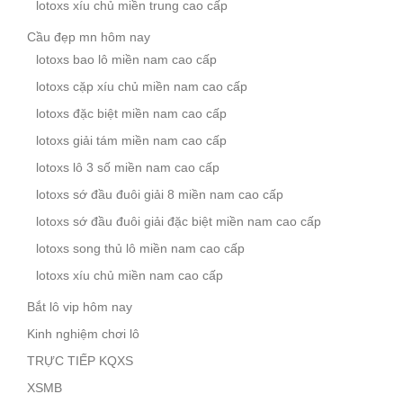
lotoxs xíu chủ miền trung cao cấp
Cầu đẹp mn hôm nay
lotoxs bao lô miền nam cao cấp
lotoxs cặp xíu chủ miền nam cao cấp
lotoxs đặc biệt miền nam cao cấp
lotoxs giải tám miền nam cao cấp
lotoxs lô 3 số miền nam cao cấp
lotoxs sớ đầu đuôi giải 8 miền nam cao cấp
lotoxs sớ đầu đuôi giải đặc biệt miền nam cao cấp
lotoxs song thủ lô miền nam cao cấp
lotoxs xíu chủ miền nam cao cấp
Bắt lô vip hôm nay
Kinh nghiệm chơi lô
TRỰC TIẾP KQXS
XSMB