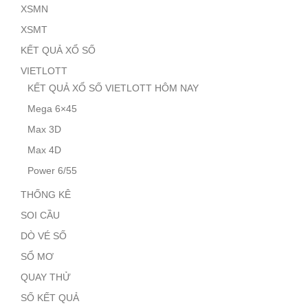
XSMN
XSMT
KẾT QUẢ XỔ SỐ
VIETLOTT
KẾT QUẢ XỔ SỐ VIETLOTT HÔM NAY
Mega 6×45
Max 3D
Max 4D
Power 6/55
THỐNG KÊ
SOI CẦU
DÒ VÉ SỐ
SỔ MƠ
QUAY THỬ
SỐ KẾT QUẢ