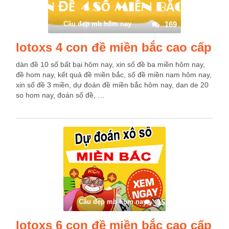
Cầu đẹp mb hôm nay
169
lotoxs 4 con đề miền bắc cao cấp
dàn đề 10 số bất bại hôm nay, xin số đề ba miền hôm nay,
đề hom nay, kết quả đề miền bắc, số đề miền nam hôm nay,
xin số đề 3 miền, dự đoán đề miền bắc hôm nay, dan de 20
so hom nay, đoán số đề, …
Cầu đẹp mb hôm nay
155
lotoxs 6 con đề miền bắc cao cấp