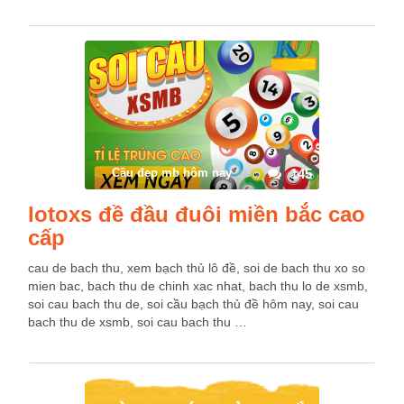
Cầu đẹp mb hôm nay
145
lotoxs đề đầu đuôi miền bắc cao
cấp
cau de bach thu, xem bạch thủ lô đề, soi de bach thu xo so
mien bac, bach thu de chinh xac nhat, bach thu lo de xsmb,
soi cau bach thu de, soi cầu bạch thủ đề hôm nay, soi cau
bach thu de xsmb, soi cau bach thu …