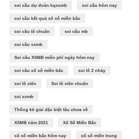
soi cầu dự đoán kqxsmb
soi cầu hôm nay
soi cầu kết quả xổ số miền bắc
soi cầu lô chuẩn
soi cầu mb
soi cầu xsmb
Soi cầu XSMB miễn phí ngày hôm nay
soi cầu xổ số miền bắc
soi lô 2 nháy
soi lô xiên
Soi lô xiên chuẩn
soi xsmb
Thống kê giải đặc biệt lâu chưa về
XSMB năm 2021
Xổ Số Miền Bắc
xổ số miền bắc hôm nay
xổ số miền trung