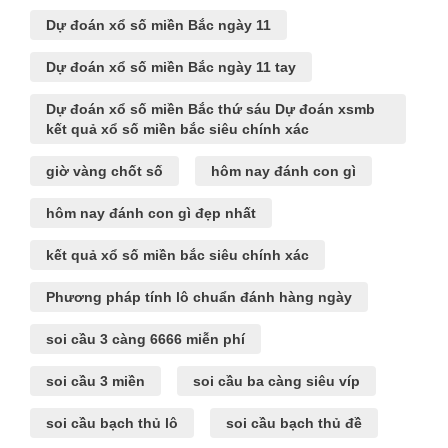
Dự đoán xổ số miền Bắc ngày 11
Dự đoán xổ số miền Bắc ngày 11 tay
Dự đoán xổ số miền Bắc thứ sáu Dự đoán xsmb
kết quả xổ số miền bắc siêu chính xác
giờ vàng chốt số
hôm nay đánh con gì
hôm nay đánh con gì đẹp nhất
kết quả xổ số miền bắc siêu chính xác
Phương pháp tính lô chuẩn đánh hàng ngày
soi cầu 3 càng 6666 miễn phí
soi cầu 3 miền
soi cầu ba càng siêu víp
soi cầu bạch thủ lô
soi cầu bạch thủ đề