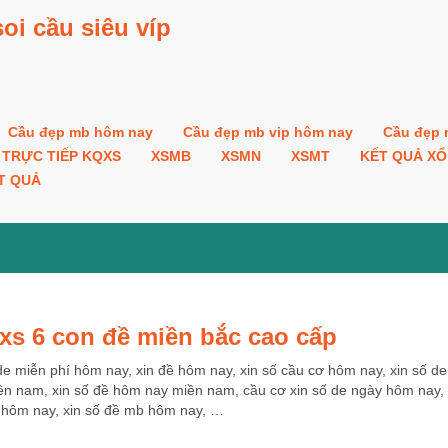
oi cầu siêu víp
Cầu đẹp mb hôm nay
Cầu đẹp mb vip hôm nay
Cầu đẹp 
TRỰC TIẾP KQXS
XSMB
XSMN
XSMT
KẾT QUẢ XỔ
T QUẢ
oxs 6 con đề miền bắc cao cấp
 de miễn phí hôm nay, xin đề hôm nay, xin số cầu cơ hôm nay, xin số d
ền nam, xin số đề hôm nay miền nam, cầu cơ xin số de ngày hôm nay, 
 hôm nay, xin số đề mb hôm nay, …