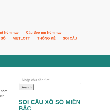
mt hôm nay
Cầu đẹp mn hôm nay
 SỐ
VIETLOTT
THỐNG KÊ
SOI CẦU
Search
e hôm
xin
SOI CẦU XỔ SỐ MIỀN
BẮC