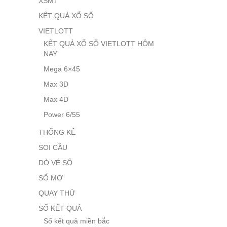
XSMT
KẾT QUẢ XỔ SỐ
VIETLOTT
KẾT QUẢ XỔ SỐ VIETLOTT HÔM
NAY
Mega 6×45
Max 3D
Max 4D
Power 6/55
THỐNG KÊ
SOI CẦU
DÒ VÉ SỐ
SỔ MƠ
QUAY THỬ
SỐ KẾT QUẢ
Số kết quả miền bắc