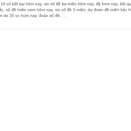
 10 số bất bại hôm nay, xin số đề ba miền hôm nay, đề hom nay, kết q
ắc, số đề miền nam hôm nay, xin số đề 3 miền, dự đoán đề miền bắc 
an de 20 so hom nay, đoán số đề, …