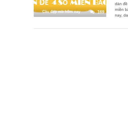
dàn đề
miền b
Cầu đẹp mb hôm nay
169
nay, d