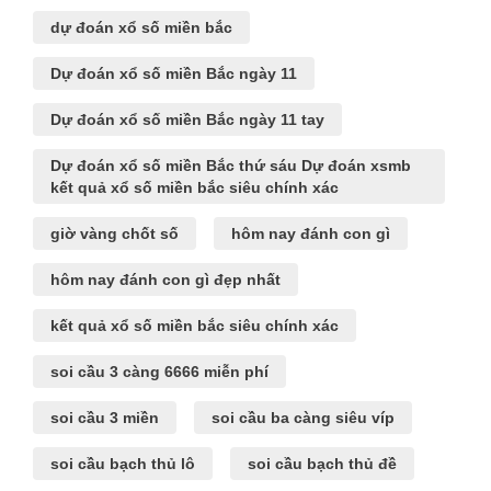
dự đoán xổ số miền bắc
Dự đoán xổ số miền Bắc ngày 11
Dự đoán xổ số miền Bắc ngày 11 tay
Dự đoán xổ số miền Bắc thứ sáu Dự đoán xsmb
kết quả xổ số miền bắc siêu chính xác
giờ vàng chốt số
hôm nay đánh con gì
hôm nay đánh con gì đẹp nhất
kết quả xổ số miền bắc siêu chính xác
soi cầu 3 càng 6666 miễn phí
soi cầu 3 miền
soi cầu ba càng siêu víp
soi cầu bạch thủ lô
soi cầu bạch thủ đề