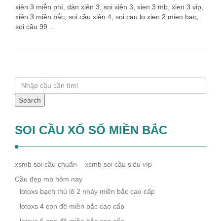
xiên 3 miễn phí, dàn xiên 3, soi xiên 3, xien 3 mb, xien 3 vip,
xiên 3 miền bắc, soi cầu xiên 4, soi cau lo xien 2 mien bac,
soi cầu 99 …
Search
SOI CẦU XỔ SỐ MIỀN BẮC
xsmb soi cầu chuẩn – xsmb soi cầu siêu víp
Cầu đẹp mb hôm nay
lotoxs bạch thủ lô 2 nháy miền bắc cao cấp
lotoxs 4 con đề miền bắc cao cấp