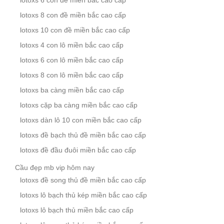
lotoxs 6 con đề miền bắc cao cấp
lotoxs 8 con đề miền bắc cao cấp
lotoxs 10 con đề miền bắc cao cấp
lotoxs 4 con lô miền bắc cao cấp
lotoxs 6 con lô miền bắc cao cấp
lotoxs 8 con lô miền bắc cao cấp
lotoxs ba càng miền bắc cao cấp
lotoxs cặp ba càng miền bắc cao cấp
lotoxs dàn lô 10 con miền bắc cao cấp
lotoxs đề bạch thủ đề miền bắc cao cấp
lotoxs đề đầu đuôi miền bắc cao cấp
Cầu đẹp mb vip hôm nay
lotoxs đề song thủ đề miền bắc cao cấp
lotoxs lô bạch thủ kép miền bắc cao cấp
lotoxs lô bạch thủ miền bắc cao cấp