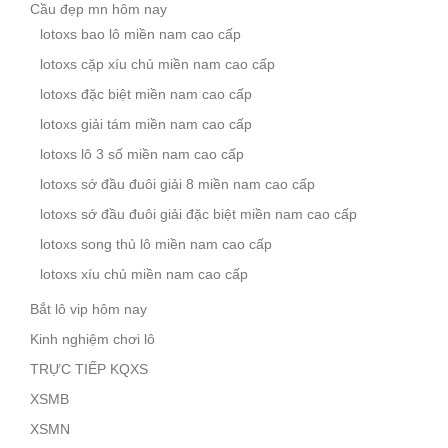
Cầu đẹp mn hôm nay
lotoxs bao lô miền nam cao cấp
lotoxs cặp xíu chủ miền nam cao cấp
lotoxs đặc biệt miền nam cao cấp
lotoxs giải tám miền nam cao cấp
lotoxs lô 3 số miền nam cao cấp
lotoxs sớ đầu đuôi giải 8 miền nam cao cấp
lotoxs sớ đầu đuôi giải đặc biệt miền nam cao cấp
lotoxs song thủ lô miền nam cao cấp
lotoxs xíu chủ miền nam cao cấp
Bắt lô vip hôm nay
Kinh nghiệm chơi lô
TRỰC TIẾP KQXS
XSMB
XSMN