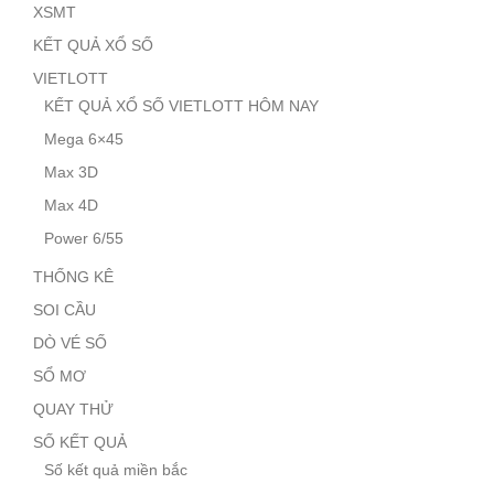
XSMT
KẾT QUẢ XỔ SỐ
VIETLOTT
KẾT QUẢ XỔ SỐ VIETLOTT HÔM NAY
Mega 6×45
Max 3D
Max 4D
Power 6/55
THỐNG KÊ
SOI CẦU
DÒ VÉ SỐ
SỔ MƠ
QUAY THỬ
SỐ KẾT QUẢ
Số kết quả miền bắc