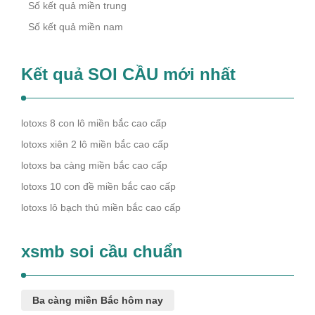
Số kết quả miền trung
Số kết quả miền nam
Kết quả SOI CẦU mới nhất
lotoxs 8 con lô miền bắc cao cấp
lotoxs xiên 2 lô miền bắc cao cấp
lotoxs ba càng miền bắc cao cấp
lotoxs 10 con đề miền bắc cao cấp
lotoxs lô bạch thủ miền bắc cao cấp
xsmb soi cầu chuẩn
Ba càng miền Bắc hôm nay