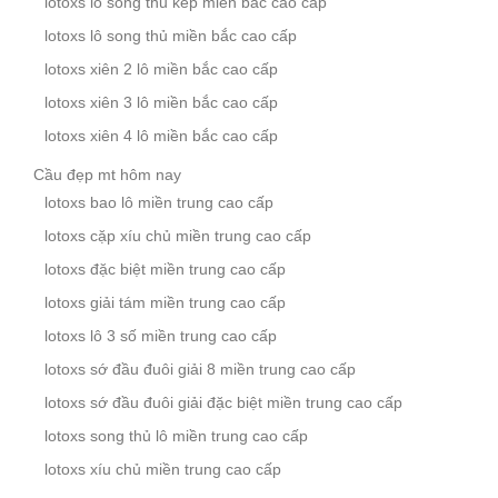
lotoxs lô song thủ kép miền bắc cao cấp
lotoxs lô song thủ miền bắc cao cấp
lotoxs xiên 2 lô miền bắc cao cấp
lotoxs xiên 3 lô miền bắc cao cấp
lotoxs xiên 4 lô miền bắc cao cấp
Cầu đẹp mt hôm nay
lotoxs bao lô miền trung cao cấp
lotoxs cặp xíu chủ miền trung cao cấp
lotoxs đặc biệt miền trung cao cấp
lotoxs giải tám miền trung cao cấp
lotoxs lô 3 số miền trung cao cấp
lotoxs sớ đầu đuôi giải 8 miền trung cao cấp
lotoxs sớ đầu đuôi giải đặc biệt miền trung cao cấp
lotoxs song thủ lô miền trung cao cấp
lotoxs xíu chủ miền trung cao cấp