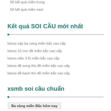
Số kết quả miền trung
Số kết quả miền nam
Kết quả SOI CẦU mới nhất
lotoxs cặp ba càng miền bắc cao cấp
lotoxs 10 con đề miền bắc cao cấp
lotoxs xiên 3 lô miền bắc cao cấp
lotoxs đề song thủ đề miền bắc cao cấp
lotoxs đề bạch thủ đề miền bắc cao cấp
xsmb soi cầu chuẩn
Ba càng miền Bắc hôm nay