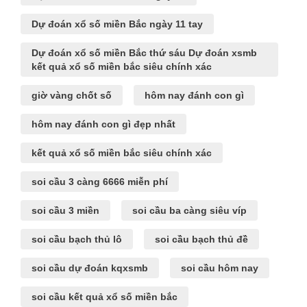
Dự đoán xổ số miền Bắc ngày 11 tay
Dự đoán xổ số miền Bắc thứ sáu Dự đoán xsmb
kết quả xổ số miền bắc siêu chính xác
giờ vàng chốt số
hôm nay đánh con gì
hôm nay đánh con gì đẹp nhất
kết quả xổ số miền bắc siêu chính xác
soi cầu 3 càng 6666 miễn phí
soi cầu 3 miền
soi cầu ba càng siêu víp
soi cầu bạch thủ lô
soi cầu bạch thủ đề
soi cầu dự đoán kqxsmb
soi cầu hôm nay
soi cầu kết quả xổ số miền bắc