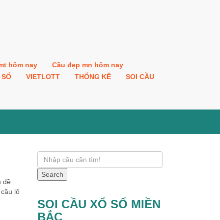
mt hôm nay
Cầu đẹp mn hôm nay
 SỐ
VIETLOTT
THỐNG KÊ
SOI CẦU
Search
ủ đề
 cầu lô
SOI CẦU XỔ SỐ MIỀN
BẮC