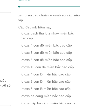
xsmb soi cầu chuẩn – xsmb soi cầu siêu
víp
Cầu đẹp mb hôm nay
lotoxs bạch thủ lô 2 nháy miền bắc
cao cấp
lotoxs 4 con đề miền bắc cao cấp
lotoxs 6 con đề miền bắc cao cấp
lotoxs 8 con đề miền bắc cao cấp
n
lotoxs 10 con đề miền bắc cao cấp
lotoxs 4 con lô miền bắc cao cấp
cuộc
lotoxs 6 con lô miền bắc cao cấp
i xổ số
lotoxs 8 con lô miền bắc cao cấp
lotoxs ba càng miền bắc cao cấp
lotoxs cặp ba càng miền bắc cao cấp