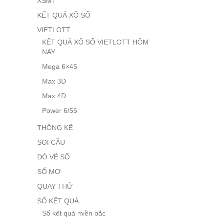
XSMT
KẾT QUẢ XỔ SỐ
VIETLOTT
KẾT QUẢ XỔ SỐ VIETLOTT HÔM
NAY
Mega 6×45
Max 3D
Max 4D
Power 6/55
THỐNG KÊ
SOI CẦU
DÒ VÉ SỐ
SỔ MƠ
QUAY THỬ
SỐ KẾT QUẢ
Số kết quả miền bắc