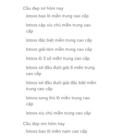
Cầu đẹp mt hôm nay
lotoxs bao lô miền trung cao cấp
lotoxs cặp xíu chủ miền trung cao
cấp
lotoxs đặc biệt miền trung cao cấp
lotoxs giải tám miền trung cao cấp
lotoxs lô 3 số miền trung cao cấp
lotoxs sớ đầu đuôi giải 8 miền trung
cao cấp
lotoxs sớ đầu đuôi giải đặc biệt miền
trung cao cấp
lotoxs song thủ lô miền trung cao
cấp
lotoxs xíu chủ miền trung cao cấp
Cầu đẹp mn hôm nay
lotoxs bao lô miền nam cao cấp