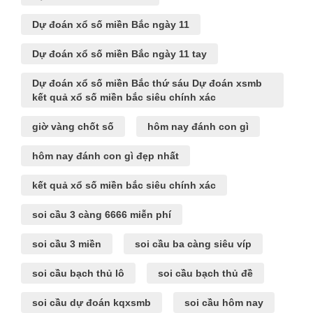
Dự đoán xổ số miền Bắc ngày 11
Dự đoán xổ số miền Bắc ngày 11 tay
Dự đoán xổ số miền Bắc thứ sáu Dự đoán xsmb
kết quả xổ số miền bắc siêu chính xác
giờ vàng chốt số
hôm nay đánh con gì
hôm nay đánh con gì đẹp nhất
kết quả xổ số miền bắc siêu chính xác
soi cầu 3 càng 6666 miễn phí
soi cầu 3 miền
soi cầu ba càng siêu víp
soi cầu bạch thủ lô
soi cầu bạch thủ đề
soi cầu dự đoán kqxsmb
soi cầu hôm nay