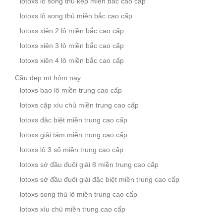
lotoxs lô song thủ kép miền bắc cao cấp
lotoxs lô song thủ miền bắc cao cấp
lotoxs xiên 2 lô miền bắc cao cấp
lotoxs xiên 3 lô miền bắc cao cấp
lotoxs xiên 4 lô miền bắc cao cấp
Cầu đẹp mt hôm nay
lotoxs bao lô miền trung cao cấp
lotoxs cặp xíu chủ miền trung cao cấp
lotoxs đặc biệt miền trung cao cấp
lotoxs giải tám miền trung cao cấp
lotoxs lô 3 số miền trung cao cấp
lotoxs sớ đầu đuôi giải 8 miền trung cao cấp
lotoxs sớ đầu đuôi giải đặc biệt miền trung cao cấp
lotoxs song thủ lô miền trung cao cấp
lotoxs xíu chủ miền trung cao cấp