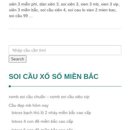
xiên 3 miễn phí, dàn xiên 3, soi xiên 3, xien 3 mb, xien 3 vip,
xiên 3 miền bắc, soi cầu xiên 4, soi cau lo xien 2 mien bac,
soi cầu 99 …
Search
SOI CẦU XỔ SỐ MIỀN BẮC
xsmb soi cầu chuẩn – xsmb soi cầu siêu víp
Cầu đẹp mb hôm nay
lotoxs bạch thủ lô 2 nháy miền bắc cao cấp
lotoxs 4 con đề miền bắc cao cấp