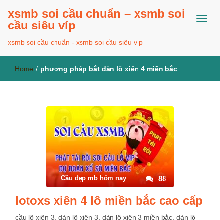
xsmb soi cầu chuẩn – xsmb soi
cầu siêu víp
xsmb soi cầu chuẩn - xsmb soi cầu siêu víp
Home
/
phương pháp bắt dàn lô xiên 4 miền bắc
Cầu đẹp mb hôm nay
88
lotoxs xiên 4 lô miền bắc cao cấp
cầu lô xiên 3, dàn lô xiên 3, dàn lô xiên 3 miền bắc, dàn lô