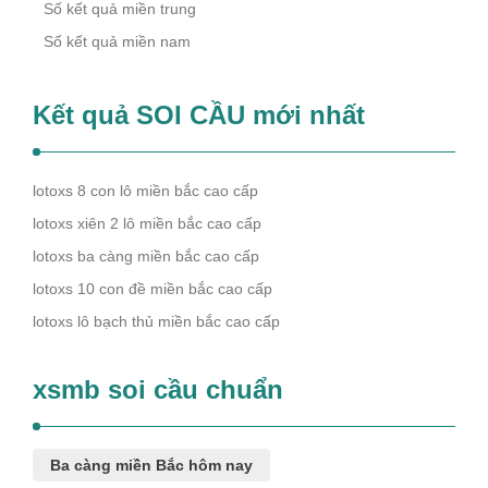
Số kết quả miền trung
Số kết quả miền nam
Kết quả SOI CẦU mới nhất
lotoxs 8 con lô miền bắc cao cấp
lotoxs xiên 2 lô miền bắc cao cấp
lotoxs ba càng miền bắc cao cấp
lotoxs 10 con đề miền bắc cao cấp
lotoxs lô bạch thủ miền bắc cao cấp
xsmb soi cầu chuẩn
Ba càng miền Bắc hôm nay