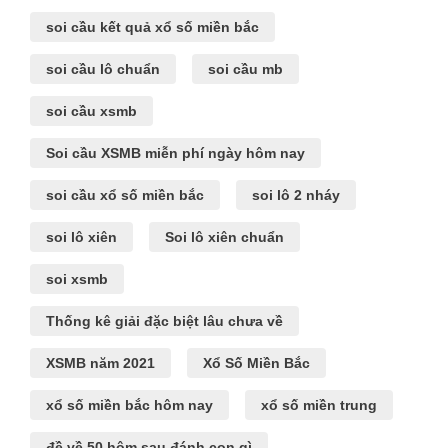
soi cầu kết quả xổ số miền bắc
soi cầu lô chuẩn
soi cầu mb
soi cầu xsmb
Soi cầu XSMB miễn phí ngày hôm nay
soi cầu xổ số miền bắc
soi lô 2 nháy
soi lô xiên
Soi lô xiên chuẩn
soi xsmb
Thống kê giải đặc biệt lâu chưa về
XSMB năm 2021
Xổ Số Miền Bắc
xổ số miền bắc hôm nay
xổ số miền trung
đề về 50 hôm sau đánh con gì