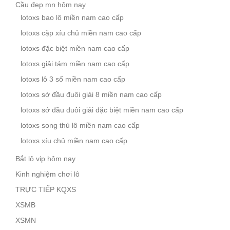
Cầu đẹp mn hôm nay
lotoxs bao lô miền nam cao cấp
lotoxs cặp xíu chủ miền nam cao cấp
lotoxs đặc biệt miền nam cao cấp
lotoxs giải tám miền nam cao cấp
lotoxs lô 3 số miền nam cao cấp
lotoxs sớ đầu đuôi giải 8 miền nam cao cấp
lotoxs sớ đầu đuôi giải đặc biệt miền nam cao cấp
lotoxs song thủ lô miền nam cao cấp
lotoxs xíu chủ miền nam cao cấp
Bắt lô vip hôm nay
Kinh nghiệm chơi lô
TRỰC TIẾP KQXS
XSMB
XSMN