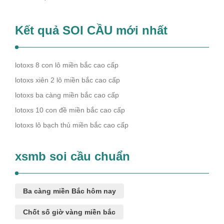
Kết quả SOI CẦU mới nhất
lotoxs 8 con lô miền bắc cao cấp
lotoxs xiên 2 lô miền bắc cao cấp
lotoxs ba càng miền bắc cao cấp
lotoxs 10 con đề miền bắc cao cấp
lotoxs lô bạch thủ miền bắc cao cấp
xsmb soi cầu chuẩn
Ba càng miền Bắc hôm nay
Chốt số giờ vàng miền bắc