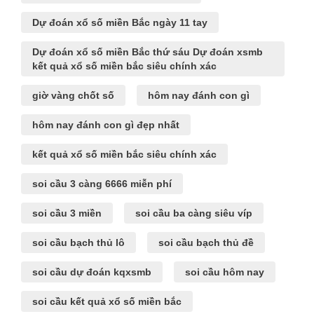
Dự đoán xổ số miền Bắc ngày 11 tay
Dự đoán xổ số miền Bắc thứ sáu Dự đoán xsmb
kết quả xổ số miền bắc siêu chính xác
giờ vàng chốt số
hôm nay đánh con gì
hôm nay đánh con gì đẹp nhất
kết quả xổ số miền bắc siêu chính xác
soi cầu 3 càng 6666 miễn phí
soi cầu 3 miền
soi cầu ba càng siêu víp
soi cầu bạch thủ lô
soi cầu bạch thủ đề
soi cầu dự đoán kqxsmb
soi cầu hôm nay
soi cầu kết quả xổ số miền bắc