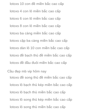
lotoxs 10 con đề miền bắc cao cấp
lotoxs 4 con lô miền bắc cao cấp
lotoxs 6 con lô miền bắc cao cấp
lotoxs 8 con lô miền bắc cao cấp
lotoxs ba càng miền bắc cao cấp
lotoxs cặp ba càng miền bắc cao cấp
lotoxs dàn lô 10 con miền bắc cao cấp
lotoxs đề bạch thủ đề miền bắc cao cấp
lotoxs đề đầu đuôi miền bắc cao cấp
Cầu đẹp mb vip hôm nay
lotoxs đề song thủ đề miền bắc cao cấp
lotoxs lô bạch thủ kép miền bắc cao cấp
lotoxs lô bạch thủ miền bắc cao cấp
lotoxs lô song thủ kép miền bắc cao cấp
lotoxs lô song thủ miền bắc cao cấp