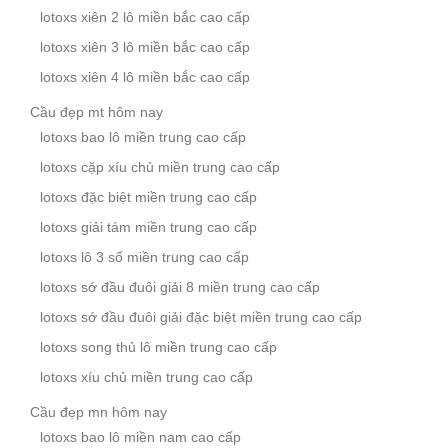
lotoxs xiên 2 lô miền bắc cao cấp
lotoxs xiên 3 lô miền bắc cao cấp
lotoxs xiên 4 lô miền bắc cao cấp
Cầu đẹp mt hôm nay
lotoxs bao lô miền trung cao cấp
lotoxs cặp xíu chủ miền trung cao cấp
lotoxs đặc biệt miền trung cao cấp
lotoxs giải tám miền trung cao cấp
lotoxs lô 3 số miền trung cao cấp
lotoxs sớ đầu đuôi giải 8 miền trung cao cấp
lotoxs sớ đầu đuôi giải đặc biệt miền trung cao cấp
lotoxs song thủ lô miền trung cao cấp
lotoxs xíu chủ miền trung cao cấp
Cầu đẹp mn hôm nay
lotoxs bao lô miền nam cao cấp