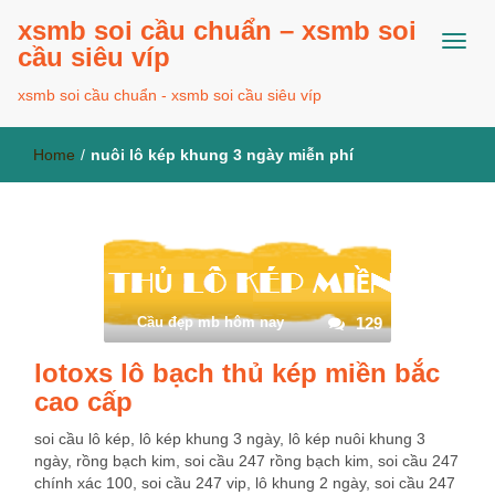
xsmb soi cầu chuẩn – xsmb soi
cầu siêu víp
xsmb soi cầu chuẩn - xsmb soi cầu siêu víp
Home
/
nuôi lô kép khung 3 ngày miễn phí
Cầu đẹp mb hôm nay
129
lotoxs lô bạch thủ kép miền bắc
cao cấp
soi cầu lô kép, lô kép khung 3 ngày, lô kép nuôi khung 3
ngày, rồng bạch kim, soi cầu 247 rồng bạch kim, soi cầu 247
chính xác 100, soi cầu 247 vip, lô khung 2 ngày, soi cầu 247