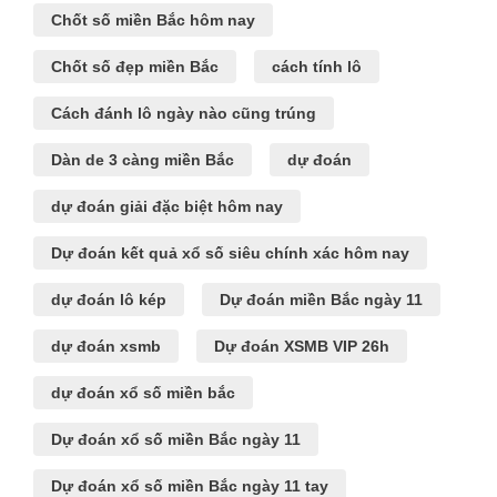
Chốt số miền Bắc hôm nay
Chốt số đẹp miền Bắc
cách tính lô
Cách đánh lô ngày nào cũng trúng
Dàn de 3 càng miền Bắc
dự đoán
dự đoán giải đặc biệt hôm nay
Dự đoán kết quả xổ số siêu chính xác hôm nay
dự đoán lô kép
Dự đoán miền Bắc ngày 11
dự đoán xsmb
Dự đoán XSMB VIP 26h
dự đoán xổ số miền bắc
Dự đoán xổ số miền Bắc ngày 11
Dự đoán xổ số miền Bắc ngày 11 tay