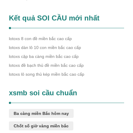
Kết quả SOI CẦU mới nhất
lotoxs 8 con đề miền bắc cao cấp
lotoxs dàn lô 10 con miền bắc cao cấp
lotoxs cặp ba càng miền bắc cao cấp
lotoxs đề bạch thủ đề miền bắc cao cấp
lotoxs lô song thủ kép miền bắc cao cấp
xsmb soi cầu chuẩn
Ba càng miền Bắc hôm nay
Chốt số giờ vàng miền bắc