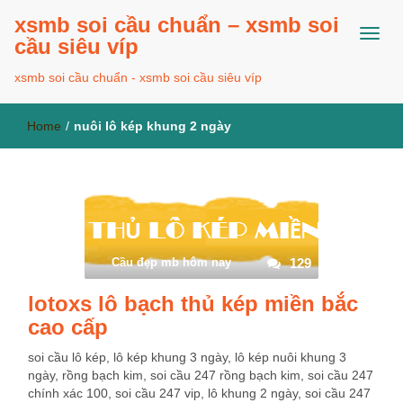
xsmb soi cầu chuẩn – xsmb soi
cầu siêu víp
xsmb soi cầu chuẩn - xsmb soi cầu siêu víp
Home
/
nuôi lô kép khung 2 ngày
Cầu đẹp mb hôm nay
129
lotoxs lô bạch thủ kép miền bắc
cao cấp
soi cầu lô kép, lô kép khung 3 ngày, lô kép nuôi khung 3
ngày, rồng bạch kim, soi cầu 247 rồng bạch kim, soi cầu 247
chính xác 100, soi cầu 247 vip, lô khung 2 ngày, soi cầu 247