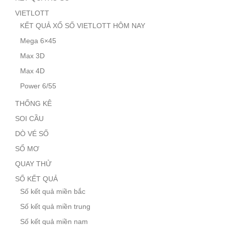
VIETLOTT
KẾT QUẢ XỔ SỐ VIETLOTT HÔM NAY
Mega 6×45
Max 3D
Max 4D
Power 6/55
THỐNG KÊ
SOI CẦU
DÒ VÉ SỐ
SỔ MƠ
QUAY THỬ
SỐ KẾT QUẢ
Số kết quả miền bắc
Số kết quả miền trung
Số kết quả miền nam