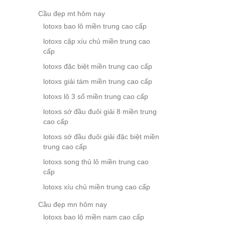
Cầu đẹp mt hôm nay
lotoxs bao lô miền trung cao cấp
lotoxs cặp xíu chủ miền trung cao
cấp
lotoxs đặc biệt miền trung cao cấp
lotoxs giải tám miền trung cao cấp
lotoxs lô 3 số miền trung cao cấp
lotoxs sớ đầu đuôi giải 8 miền trung
cao cấp
lotoxs sớ đầu đuôi giải đặc biệt miền
trung cao cấp
lotoxs song thủ lô miền trung cao
cấp
lotoxs xíu chủ miền trung cao cấp
Cầu đẹp mn hôm nay
lotoxs bao lô miền nam cao cấp