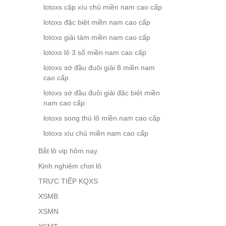
lotoxs cặp xíu chủ miền nam cao cấp
lotoxs đặc biệt miền nam cao cấp
lotoxs giải tám miền nam cao cấp
lotoxs lô 3 số miền nam cao cấp
lotoxs sớ đầu đuôi giải 8 miền nam
cao cấp
lotoxs sớ đầu đuôi giải đặc biệt miền
nam cao cấp
lotoxs song thủ lô miền nam cao cấp
lotoxs xíu chủ miền nam cao cấp
Bắt lô vip hôm nay
Kinh nghiệm chơi lô
TRỰC TIẾP KQXS
XSMB
XSMN