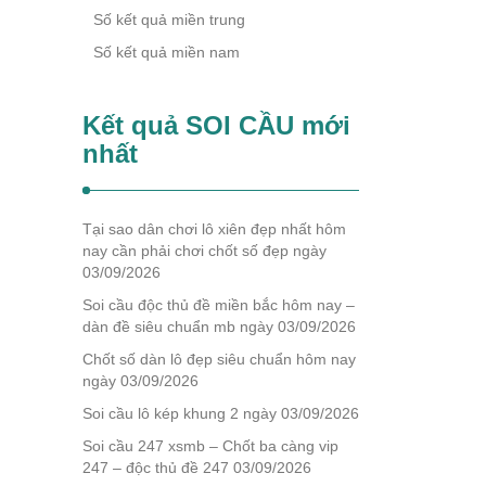
Số kết quả miền trung
Số kết quả miền nam
Kết quả SOI CẦU mới
nhất
Tại sao dân chơi lô xiên đẹp nhất hôm
nay cần phải chơi chốt số đẹp ngày
03/09/2026
Soi cầu độc thủ đề miền bắc hôm nay –
dàn đề siêu chuẩn mb ngày 03/09/2026
Chốt số dàn lô đẹp siêu chuẩn hôm nay
ngày 03/09/2026
Soi cầu lô kép khung 2 ngày 03/09/2026
Soi cầu 247 xsmb – Chốt ba càng vip
247 – độc thủ đề 247 03/09/2026