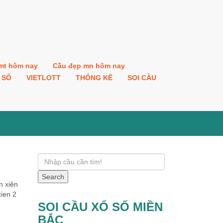
mt hôm nay
Cầu đẹp mn hôm nay
 SỐ
VIETLOTT
THỐNG KÊ
SOI CẦU
Search
n xiên
xien 2
SOI CẦU XỔ SỐ MIỀN
BẮC