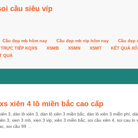
oi cầu siêu víp
Cầu đẹp mb hôm nay
Cầu đẹp mb vip hôm nay
Cầu đẹp 
TRỰC TIẾP KQXS
XSMB
XSMN
XSMT
KẾT QUẢ XỔ
T QUẢ
oxs xiên 4 lô miền bắc cao cấp
xiên 3, dàn lô xiên 3, dàn lô xiên 3 miền bắc, dàn lô xiên 3 miễn phí, dà
xiên 3, xien 3 mb, xien 3 vip, xiên 3 miền bắc, soi cầu xiên 4, soi cau lo 
ac, soi cầu 99 …