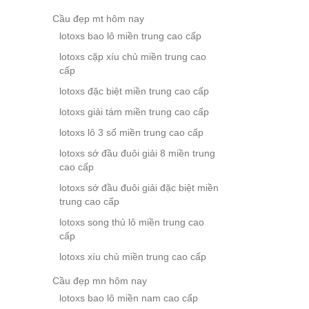
Cầu đẹp mt hôm nay
lotoxs bao lô miền trung cao cấp
lotoxs cặp xíu chủ miền trung cao
cấp
lotoxs đặc biệt miền trung cao cấp
lotoxs giải tám miền trung cao cấp
lotoxs lô 3 số miền trung cao cấp
lotoxs sớ đầu đuôi giải 8 miền trung
cao cấp
lotoxs sớ đầu đuôi giải đặc biệt miền
trung cao cấp
lotoxs song thủ lô miền trung cao
cấp
lotoxs xíu chủ miền trung cao cấp
Cầu đẹp mn hôm nay
lotoxs bao lô miền nam cao cấp