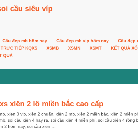
oi cầu siêu víp
Cầu đẹp mb hôm nay
Cầu đẹp mb vip hôm nay
Cầu đẹp 
TRỰC TIẾP KQXS
XSMB
XSMN
XSMT
KẾT QUẢ XỔ
T QUẢ
oxs xiên 2 lô miền bắc cao cấp
mb, xien 3 vip, xiên 2 chuẩn, xiên 2 mb, xiên 2 miền bắc, xiên 2 miễn p
mb, soi cầu xiên 4 hay ra, soi cầu xiên 4 miễn phí, soi cầu xiên 4 rồng
ên 2 hôm nay, soi cầu xiên …