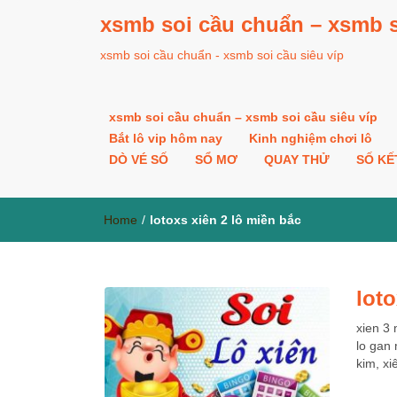
xsmb soi cầu chuẩn – xsmb s
xsmb soi cầu chuẩn - xsmb soi cầu siêu víp
xsmb soi cầu chuẩn – xsmb soi cầu siêu víp
Bắt lô vip hôm nay
Kinh nghiệm chơi lô
DÒ VÉ SỐ
SỔ MƠ
QUAY THỬ
SỐ KẾ
Home
/
lotoxs xiên 2 lô miền bắc
lot
xien 3 
lo gan 
kim, xi