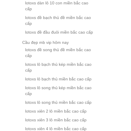
lotoxs dàn lô 10 con miền bắc cao
cấp
lotoxs đề bạch thủ đề miền bắc cao
cấp
lotoxs đề đầu đuôi miền bắc cao cấp
Cầu đẹp mb vip hôm nay
lotoxs đề song thủ đề miền bắc cao
cấp
lotoxs lô bạch thủ kép miền bắc cao
cấp
lotoxs lô bạch thủ miền bắc cao cấp
lotoxs lô song thủ kép miền bắc cao
cấp
lotoxs lô song thủ miền bắc cao cấp
lotoxs xiên 2 lô miền bắc cao cấp
lotoxs xiên 3 lô miền bắc cao cấp
lotoxs xiên 4 lô miền bắc cao cấp