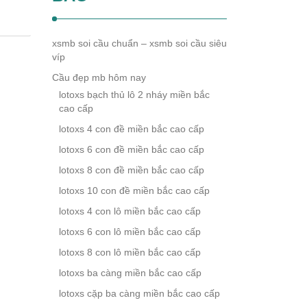
xsmb soi cầu chuẩn – xsmb soi cầu siêu
víp
Cầu đẹp mb hôm nay
lotoxs bạch thủ lô 2 nháy miền bắc
cao cấp
lotoxs 4 con đề miền bắc cao cấp
lotoxs 6 con đề miền bắc cao cấp
lotoxs 8 con đề miền bắc cao cấp
lotoxs 10 con đề miền bắc cao cấp
lotoxs 4 con lô miền bắc cao cấp
lotoxs 6 con lô miền bắc cao cấp
lotoxs 8 con lô miền bắc cao cấp
lotoxs ba càng miền bắc cao cấp
lotoxs cặp ba càng miền bắc cao cấp