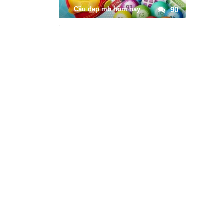
Cầu đẹp mb hôm nay
90