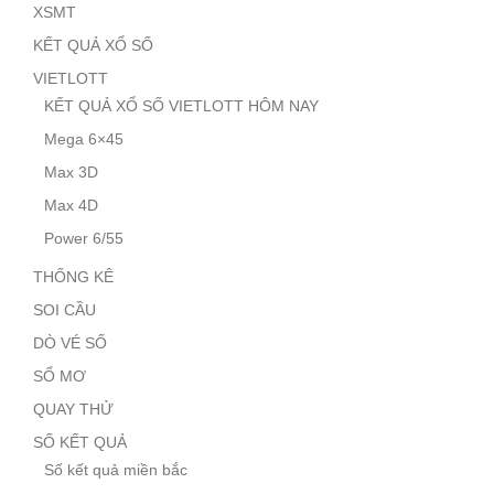
XSMT
KẾT QUẢ XỔ SỐ
VIETLOTT
KẾT QUẢ XỔ SỐ VIETLOTT HÔM NAY
Mega 6×45
Max 3D
Max 4D
Power 6/55
THỐNG KÊ
SOI CẦU
DÒ VÉ SỐ
SỔ MƠ
QUAY THỬ
SỐ KẾT QUẢ
Số kết quả miền bắc