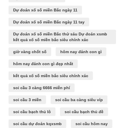
Dự đoán xổ số miền Bắc ngày 11
Dự đoán xổ số miền Bắc ngày 11 tay
Dự đoán xổ số miền Bắc thứ sáu Dự đoán xsmb
kết quả xổ số miền bắc siêu chính xác
giờ vàng chốt số
hôm nay đánh con gì
hôm nay đánh con gì đẹp nhất
kết quả xổ số miền bắc siêu chính xác
soi cầu 3 càng 6666 miễn phí
soi cầu 3 miền
soi cầu ba càng siêu víp
soi cầu bạch thủ lô
soi cầu bạch thủ đề
soi cầu dự đoán kqxsmb
soi cầu hôm nay