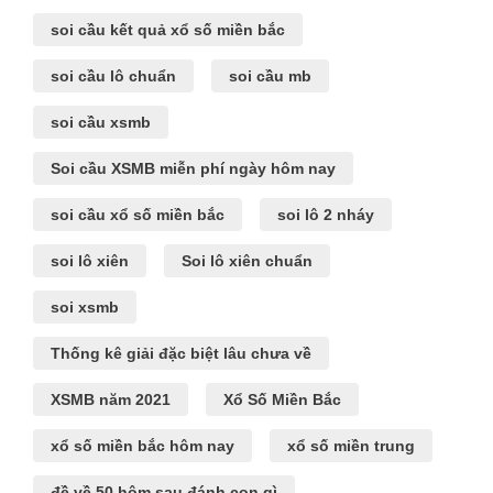
soi cầu kết quả xổ số miền bắc
soi cầu lô chuẩn
soi cầu mb
soi cầu xsmb
Soi cầu XSMB miễn phí ngày hôm nay
soi cầu xổ số miền bắc
soi lô 2 nháy
soi lô xiên
Soi lô xiên chuẩn
soi xsmb
Thống kê giải đặc biệt lâu chưa về
XSMB năm 2021
Xổ Số Miền Bắc
xổ số miền bắc hôm nay
xổ số miền trung
đề về 50 hôm sau đánh con gì