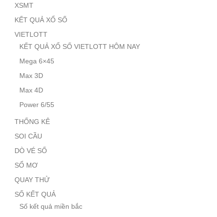
XSMT
KẾT QUẢ XỔ SỐ
VIETLOTT
KẾT QUẢ XỔ SỐ VIETLOTT HÔM NAY
Mega 6×45
Max 3D
Max 4D
Power 6/55
THỐNG KÊ
SOI CẦU
DÒ VÉ SỐ
SỔ MƠ
QUAY THỬ
SỐ KẾT QUẢ
Số kết quả miền bắc