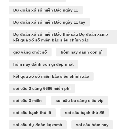
Dự đoán xổ số miền Bắc ngày 11
Dự đoán xổ số miền Bắc ngày 11 tay
Dự đoán xổ số miền Bắc thứ sáu Dự đoán xsmb
kết quả xổ số miền bắc siêu chính xác
giờ vàng chốt số
hôm nay đánh con gì
hôm nay đánh con gì đẹp nhất
kết quả xổ số miền bắc siêu chính xác
soi cầu 3 càng 6666 miễn phí
soi cầu 3 miền
soi cầu ba càng siêu víp
soi cầu bạch thủ lô
soi cầu bạch thủ đề
soi cầu dự đoán kqxsmb
soi cầu hôm nay