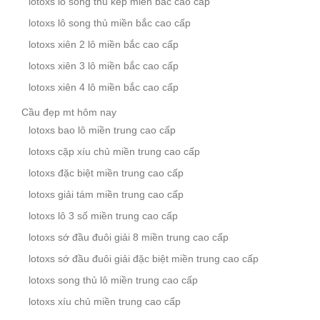
lotoxs lô song thủ kép miền bắc cao cấp
lotoxs lô song thủ miền bắc cao cấp
lotoxs xiên 2 lô miền bắc cao cấp
lotoxs xiên 3 lô miền bắc cao cấp
lotoxs xiên 4 lô miền bắc cao cấp
Cầu đẹp mt hôm nay
lotoxs bao lô miền trung cao cấp
lotoxs cặp xíu chủ miền trung cao cấp
lotoxs đặc biệt miền trung cao cấp
lotoxs giải tám miền trung cao cấp
lotoxs lô 3 số miền trung cao cấp
lotoxs sớ đầu đuôi giải 8 miền trung cao cấp
lotoxs sớ đầu đuôi giải đặc biệt miền trung cao cấp
lotoxs song thủ lô miền trung cao cấp
lotoxs xíu chủ miền trung cao cấp