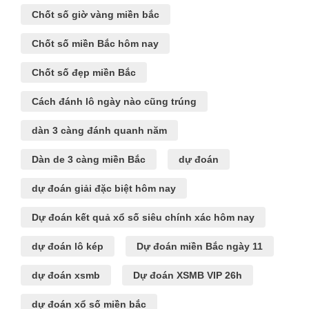
Chốt số giờ vàng miền bắc
Chốt số miền Bắc hôm nay
Chốt số đẹp miền Bắc
Cách đánh lô ngày nào cũng trúng
dàn 3 càng đánh quanh năm
Dàn de 3 càng miền Bắc
dự đoán
dự đoán giải đặc biệt hôm nay
Dự đoán kết quả xổ số siêu chính xác hôm nay
dự đoán lô kép
Dự đoán miền Bắc ngày 11
dự đoán xsmb
Dự đoán XSMB VIP 26h
dự đoán xổ số miền bắc