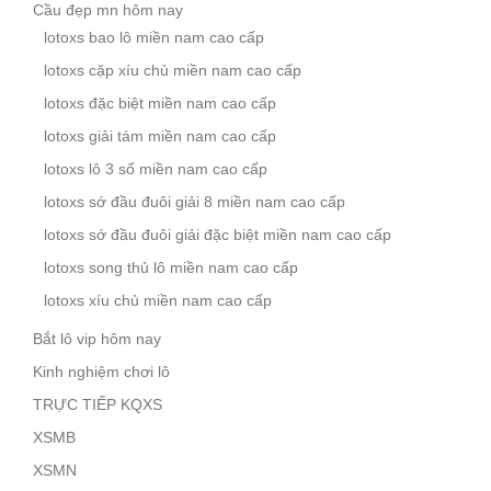
Cầu đẹp mn hôm nay
lotoxs bao lô miền nam cao cấp
lotoxs cặp xíu chủ miền nam cao cấp
lotoxs đặc biệt miền nam cao cấp
lotoxs giải tám miền nam cao cấp
lotoxs lô 3 số miền nam cao cấp
lotoxs sớ đầu đuôi giải 8 miền nam cao cấp
lotoxs sớ đầu đuôi giải đặc biệt miền nam cao cấp
lotoxs song thủ lô miền nam cao cấp
lotoxs xíu chủ miền nam cao cấp
Bắt lô vip hôm nay
Kinh nghiệm chơi lô
TRỰC TIẾP KQXS
XSMB
XSMN