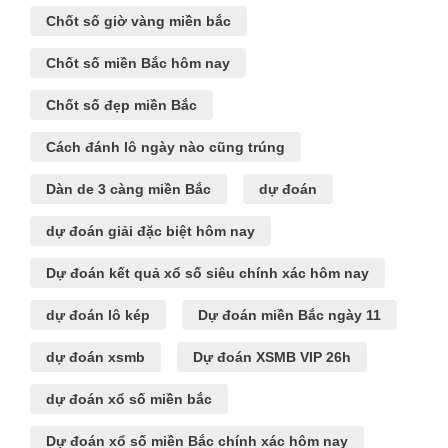
Chốt số giờ vàng miền bắc
Chốt số miền Bắc hôm nay
Chốt số đẹp miền Bắc
Cách đánh lô ngày nào cũng trúng
Dàn de 3 càng miền Bắc
dự đoán
dự đoán giải đặc biệt hôm nay
Dự đoán kết quả xổ số siêu chính xác hôm nay
dự đoán lô kép
Dự đoán miền Bắc ngày 11
dự đoán xsmb
Dự đoán XSMB VIP 26h
dự đoán xổ số miền bắc
Dự đoán xổ số miền Bắc chính xác hôm nay