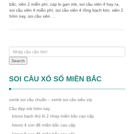
bắc, xiên 2 miễn phí, cap lo gan mb, soi cầu xiên 4 hay ra,
soi cầu xiên 4 miễn phí, soi cầu xiên 4 rồng bạch kim, xiên 2
hôm nay, soi cầu xiên …
Search
SOI CẦU XỔ SỐ MIỀN BẮC
xsmb soi cầu chuẩn – xsmb soi cầu siêu víp
Cầu đẹp mb hôm nay
lotoxs bạch thủ lô 2 nháy miền bắc cao cấp
lotoxs 4 con đề miền bắc cao cấp