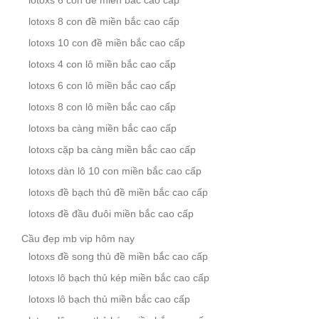
lotoxs 6 con đề miền bắc cao cấp
lotoxs 8 con đề miền bắc cao cấp
lotoxs 10 con đề miền bắc cao cấp
lotoxs 4 con lô miền bắc cao cấp
lotoxs 6 con lô miền bắc cao cấp
lotoxs 8 con lô miền bắc cao cấp
lotoxs ba càng miền bắc cao cấp
lotoxs cặp ba càng miền bắc cao cấp
lotoxs dàn lô 10 con miền bắc cao cấp
lotoxs đề bạch thủ đề miền bắc cao cấp
lotoxs đề đầu đuôi miền bắc cao cấp
Cầu đẹp mb vip hôm nay
lotoxs đề song thủ đề miền bắc cao cấp
lotoxs lô bạch thủ kép miền bắc cao cấp
lotoxs lô bạch thủ miền bắc cao cấp