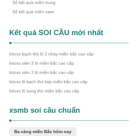
Số kết quả miền trung
Số kết quả miền nam
Kết quả SOI CẦU mới nhất
lotoxs bạch thủ lô 2 nháy miền bắc cao cấp
lotoxs xiên 3 lô miền bắc cao cấp
lotoxs xiên 2 lô miền bắc cao cấp
lotoxs lô bạch thủ kép miền bắc cao cấp
lotoxs lô song thủ miền bắc cao cấp
xsmb soi cầu chuẩn
Ba càng miền Bắc hôm nay