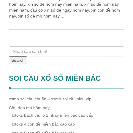
hôm nay, xin số de hôm nay miền nam, xin số đề hôm nay
miền nam, cầu cơ xin số de ngày hôm nay, xin con đề hôm
nay, xin số đề mb hôm nay, …
Search
SOI CẦU XỔ SỐ MIỀN BẮC
xsmb soi cầu chuẩn – xsmb soi cầu siêu víp
Cầu đẹp mb hôm nay
lotoxs bạch thủ lô 2 nháy miền bắc cao cấp
lotoxs 4 con đề miền bắc cao cấp