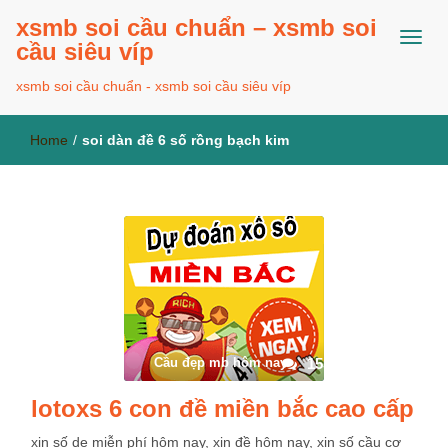
xsmb soi cầu chuẩn – xsmb soi
cầu siêu víp
xsmb soi cầu chuẩn - xsmb soi cầu siêu víp
Home
/
soi dàn đề 6 số rồng bạch kim
Cầu đẹp mb hôm nay
155
lotoxs 6 con đề miền bắc cao cấp
xin số de miễn phí hôm nay, xin đề hôm nay, xin số cầu cơ