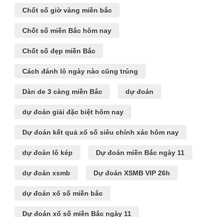
Chốt số giờ vàng miền bắc
Chốt số miền Bắc hôm nay
Chốt số đẹp miền Bắc
Cách đánh lô ngày nào cũng trúng
Dàn de 3 càng miền Bắc
dự đoán
dự đoán giải đặc biệt hôm nay
Dự đoán kết quả xổ số siêu chính xác hôm nay
dự đoán lô kép
Dự đoán miền Bắc ngày 11
dự đoán xsmb
Dự đoán XSMB VIP 26h
dự đoán xổ số miền bắc
Dự đoán xổ số miền Bắc ngày 11