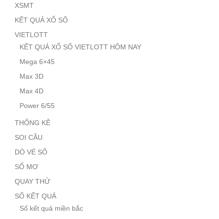
XSMT
KẾT QUẢ XỔ SỐ
VIETLOTT
KẾT QUẢ XỔ SỐ VIETLOTT HÔM NAY
Mega 6×45
Max 3D
Max 4D
Power 6/55
THỐNG KÊ
SOI CẦU
DÒ VÉ SỐ
SỔ MƠ
QUAY THỬ
SỐ KẾT QUẢ
Số kết quả miền bắc