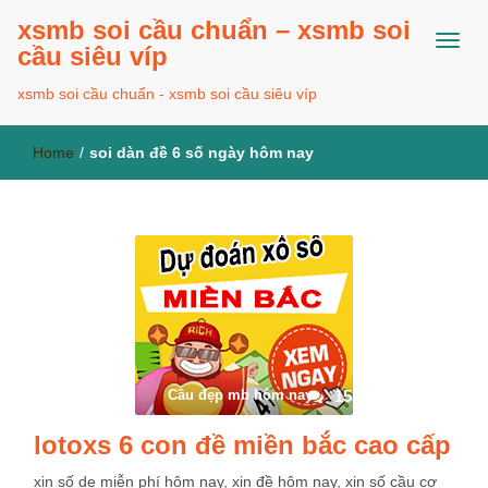
xsmb soi cầu chuẩn – xsmb soi
cầu siêu víp
xsmb soi cầu chuẩn - xsmb soi cầu siêu víp
Home
/
soi dàn đề 6 số ngày hôm nay
Cầu đẹp mb hôm nay
155
lotoxs 6 con đề miền bắc cao cấp
xin số de miễn phí hôm nay, xin đề hôm nay, xin số cầu cơ