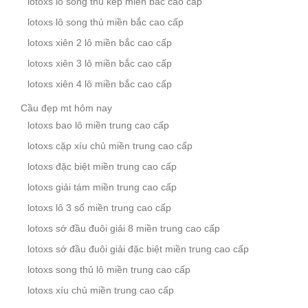
lotoxs lô song thủ kép miền bắc cao cấp
lotoxs lô song thủ miền bắc cao cấp
lotoxs xiên 2 lô miền bắc cao cấp
lotoxs xiên 3 lô miền bắc cao cấp
lotoxs xiên 4 lô miền bắc cao cấp
Cầu đẹp mt hôm nay
lotoxs bao lô miền trung cao cấp
lotoxs cặp xíu chủ miền trung cao cấp
lotoxs đặc biệt miền trung cao cấp
lotoxs giải tám miền trung cao cấp
lotoxs lô 3 số miền trung cao cấp
lotoxs sớ đầu đuôi giải 8 miền trung cao cấp
lotoxs sớ đầu đuôi giải đặc biệt miền trung cao cấp
lotoxs song thủ lô miền trung cao cấp
lotoxs xíu chủ miền trung cao cấp