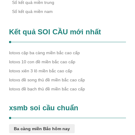
Số kết quả miền trung
Số kết quả miền nam
Kết quả SOI CẦU mới nhất
lotoxs cặp ba càng miền bắc cao cấp
lotoxs 10 con đề miền bắc cao cấp
lotoxs xiên 3 lô miền bắc cao cấp
lotoxs đề song thủ đề miền bắc cao cấp
lotoxs đề bạch thủ đề miền bắc cao cấp
xsmb soi cầu chuẩn
Ba càng miền Bắc hôm nay