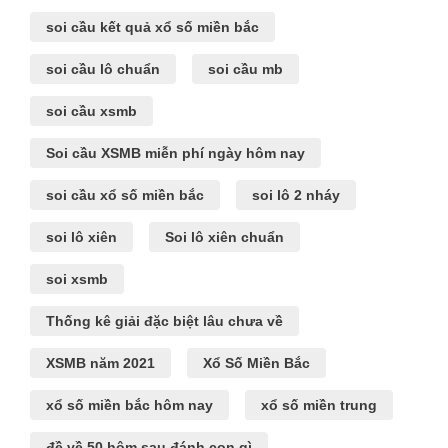
soi cầu kết quả xổ số miền bắc
soi cầu lô chuẩn
soi cầu mb
soi cầu xsmb
Soi cầu XSMB miễn phí ngày hôm nay
soi cầu xổ số miền bắc
soi lô 2 nháy
soi lô xiên
Soi lô xiên chuẩn
soi xsmb
Thống kê giải đặc biệt lâu chưa về
XSMB năm 2021
Xổ Số Miền Bắc
xổ số miền bắc hôm nay
xổ số miền trung
đề về 50 hôm sau đánh con gì