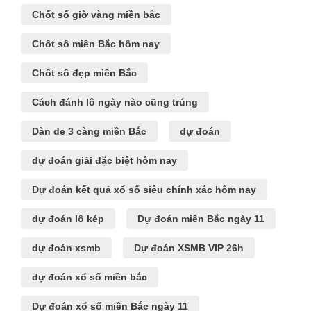
Chốt số giờ vàng miền bắc
Chốt số miền Bắc hôm nay
Chốt số đẹp miền Bắc
Cách đánh lô ngày nào cũng trúng
Dàn de 3 càng miền Bắc
dự đoán
dự đoán giải đặc biệt hôm nay
Dự đoán kết quả xổ số siêu chính xác hôm nay
dự đoán lô kép
Dự đoán miền Bắc ngày 11
dự đoán xsmb
Dự đoán XSMB VIP 26h
dự đoán xổ số miền bắc
Dự đoán xổ số miền Bắc ngày 11