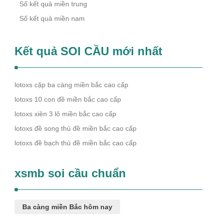
Số kết quả miền trung
Số kết quả miền nam
Kết quả SOI CẦU mới nhất
lotoxs cặp ba càng miền bắc cao cấp
lotoxs 10 con đề miền bắc cao cấp
lotoxs xiên 3 lô miền bắc cao cấp
lotoxs đề song thủ đề miền bắc cao cấp
lotoxs đề bạch thủ đề miền bắc cao cấp
xsmb soi cầu chuẩn
Ba càng miền Bắc hôm nay