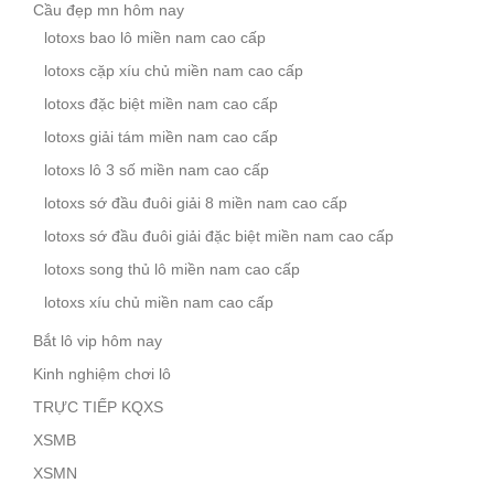
Cầu đẹp mn hôm nay
lotoxs bao lô miền nam cao cấp
lotoxs cặp xíu chủ miền nam cao cấp
lotoxs đặc biệt miền nam cao cấp
lotoxs giải tám miền nam cao cấp
lotoxs lô 3 số miền nam cao cấp
lotoxs sớ đầu đuôi giải 8 miền nam cao cấp
lotoxs sớ đầu đuôi giải đặc biệt miền nam cao cấp
lotoxs song thủ lô miền nam cao cấp
lotoxs xíu chủ miền nam cao cấp
Bắt lô vip hôm nay
Kinh nghiệm chơi lô
TRỰC TIẾP KQXS
XSMB
XSMN