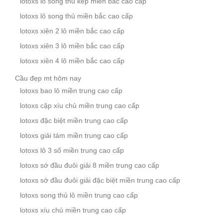
lotoxs lô song thủ kép miền bắc cao cấp
lotoxs lô song thủ miền bắc cao cấp
lotoxs xiên 2 lô miền bắc cao cấp
lotoxs xiên 3 lô miền bắc cao cấp
lotoxs xiên 4 lô miền bắc cao cấp
Cầu đẹp mt hôm nay
lotoxs bao lô miền trung cao cấp
lotoxs cặp xíu chủ miền trung cao cấp
lotoxs đặc biệt miền trung cao cấp
lotoxs giải tám miền trung cao cấp
lotoxs lô 3 số miền trung cao cấp
lotoxs sớ đầu đuôi giải 8 miền trung cao cấp
lotoxs sớ đầu đuôi giải đặc biệt miền trung cao cấp
lotoxs song thủ lô miền trung cao cấp
lotoxs xíu chủ miền trung cao cấp