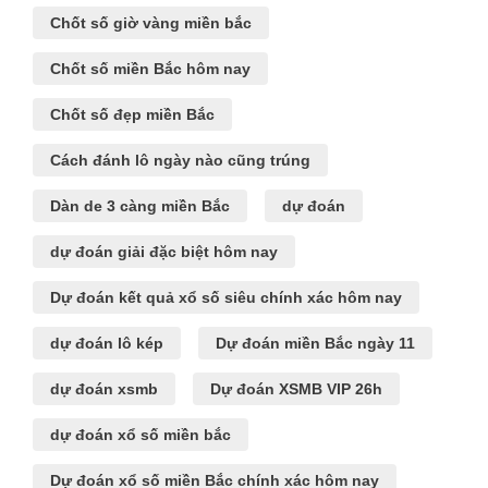
Chốt số giờ vàng miền bắc
Chốt số miền Bắc hôm nay
Chốt số đẹp miền Bắc
Cách đánh lô ngày nào cũng trúng
Dàn de 3 càng miền Bắc
dự đoán
dự đoán giải đặc biệt hôm nay
Dự đoán kết quả xổ số siêu chính xác hôm nay
dự đoán lô kép
Dự đoán miền Bắc ngày 11
dự đoán xsmb
Dự đoán XSMB VIP 26h
dự đoán xổ số miền bắc
Dự đoán xổ số miền Bắc chính xác hôm nay