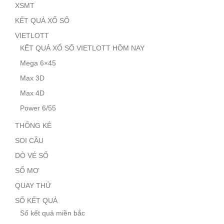
XSMT
KẾT QUẢ XỔ SỐ
VIETLOTT
KẾT QUẢ XỔ SỐ VIETLOTT HÔM NAY
Mega 6×45
Max 3D
Max 4D
Power 6/55
THỐNG KÊ
SOI CẦU
DÒ VÉ SỐ
SỔ MƠ
QUAY THỬ
SỐ KẾT QUẢ
Số kết quả miền bắc