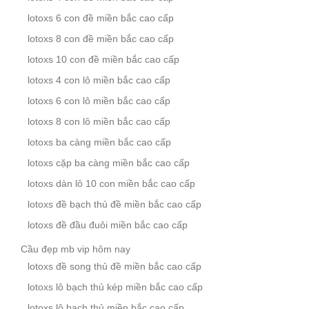
lotoxs 6 con đề miền bắc cao cấp
lotoxs 8 con đề miền bắc cao cấp
lotoxs 10 con đề miền bắc cao cấp
lotoxs 4 con lô miền bắc cao cấp
lotoxs 6 con lô miền bắc cao cấp
lotoxs 8 con lô miền bắc cao cấp
lotoxs ba càng miền bắc cao cấp
lotoxs cặp ba càng miền bắc cao cấp
lotoxs dàn lô 10 con miền bắc cao cấp
lotoxs đề bạch thủ đề miền bắc cao cấp
lotoxs đề đầu đuôi miền bắc cao cấp
Cầu đẹp mb vip hôm nay
lotoxs đề song thủ đề miền bắc cao cấp
lotoxs lô bạch thủ kép miền bắc cao cấp
lotoxs lô bạch thủ miền bắc cao cấp