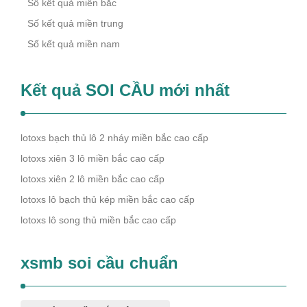
Số kết quả miền bắc
Số kết quả miền trung
Số kết quả miền nam
Kết quả SOI CẦU mới nhất
lotoxs bạch thủ lô 2 nháy miền bắc cao cấp
lotoxs xiên 3 lô miền bắc cao cấp
lotoxs xiên 2 lô miền bắc cao cấp
lotoxs lô bạch thủ kép miền bắc cao cấp
lotoxs lô song thủ miền bắc cao cấp
xsmb soi cầu chuẩn