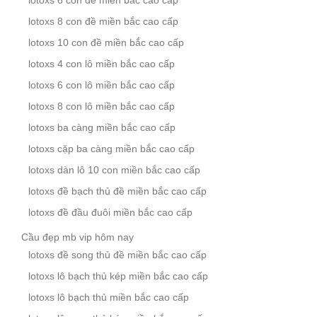
lotoxs 6 con đề miền bắc cao cấp
lotoxs 8 con đề miền bắc cao cấp
lotoxs 10 con đề miền bắc cao cấp
lotoxs 4 con lô miền bắc cao cấp
lotoxs 6 con lô miền bắc cao cấp
lotoxs 8 con lô miền bắc cao cấp
lotoxs ba càng miền bắc cao cấp
lotoxs cặp ba càng miền bắc cao cấp
lotoxs dàn lô 10 con miền bắc cao cấp
lotoxs đề bạch thủ đề miền bắc cao cấp
lotoxs đề đầu đuôi miền bắc cao cấp
Cầu đẹp mb vip hôm nay
lotoxs đề song thủ đề miền bắc cao cấp
lotoxs lô bạch thủ kép miền bắc cao cấp
lotoxs lô bạch thủ miền bắc cao cấp