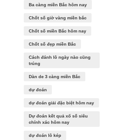
Ba càng miền Bắc hôm nay
Chốt số giờ vàng miền bắc
Chốt số miền Bắc hôm nay
Chốt số đẹp miền Bắc
Cách đánh lô ngày nào cũng
trúng
Dàn de 3 càng miền Bắc
dự đoán
dự đoán giải đặc biệt hôm nay
Dự đoán kết quả xổ số siêu
chính xác hôm nay
dự đoán lô kép