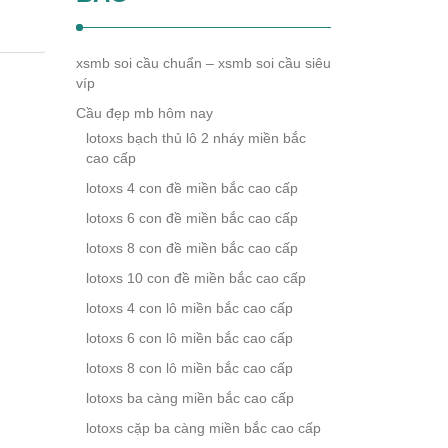
xsmb soi cầu chuẩn – xsmb soi cầu siêu
víp
Cầu đẹp mb hôm nay
lotoxs bạch thủ lô 2 nháy miền bắc
cao cấp
lotoxs 4 con đề miền bắc cao cấp
lotoxs 6 con đề miền bắc cao cấp
lotoxs 8 con đề miền bắc cao cấp
lotoxs 10 con đề miền bắc cao cấp
lotoxs 4 con lô miền bắc cao cấp
lotoxs 6 con lô miền bắc cao cấp
lotoxs 8 con lô miền bắc cao cấp
lotoxs ba càng miền bắc cao cấp
lotoxs cặp ba càng miền bắc cao cấp