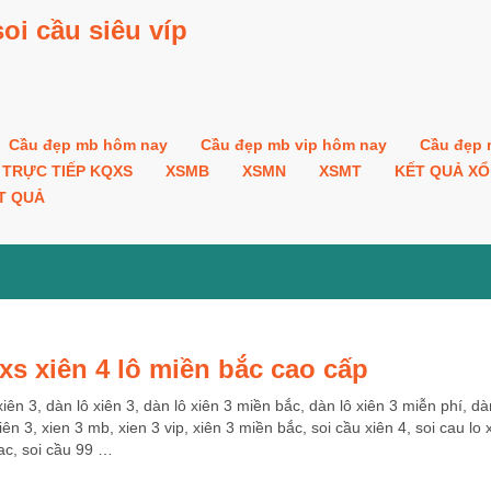
oi cầu siêu víp
Cầu đẹp mb hôm nay
Cầu đẹp mb vip hôm nay
Cầu đẹp 
TRỰC TIẾP KQXS
XSMB
XSMN
XSMT
KẾT QUẢ XỔ
T QUẢ
oxs xiên 4 lô miền bắc cao cấp
xiên 3, dàn lô xiên 3, dàn lô xiên 3 miền bắc, dàn lô xiên 3 miễn phí, dà
xiên 3, xien 3 mb, xien 3 vip, xiên 3 miền bắc, soi cầu xiên 4, soi cau lo 
ac, soi cầu 99 …