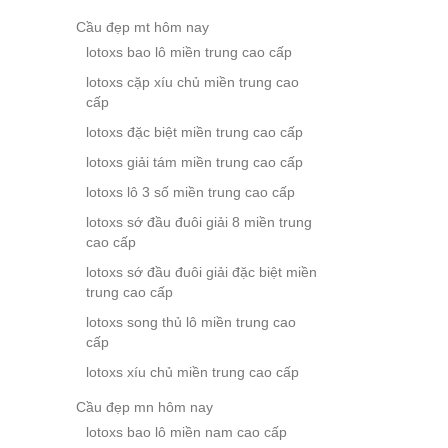
Cầu đẹp mt hôm nay
lotoxs bao lô miền trung cao cấp
lotoxs cặp xíu chủ miền trung cao
cấp
lotoxs đặc biệt miền trung cao cấp
lotoxs giải tám miền trung cao cấp
lotoxs lô 3 số miền trung cao cấp
lotoxs sớ đầu đuôi giải 8 miền trung
cao cấp
lotoxs sớ đầu đuôi giải đặc biệt miền
trung cao cấp
lotoxs song thủ lô miền trung cao
cấp
lotoxs xíu chủ miền trung cao cấp
Cầu đẹp mn hôm nay
lotoxs bao lô miền nam cao cấp