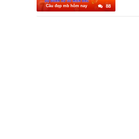
Cầu đẹp mb hôm nay
88