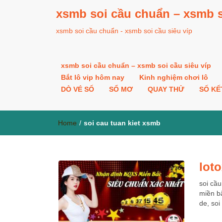
xsmb soi cầu chuẩn – xsmb s
xsmb soi cầu chuẩn - xsmb soi cầu siêu víp
xsmb soi cầu chuẩn – xsmb soi cầu siêu víp
Bắt lô vip hôm nay
Kinh nghiệm chơi lô
DÒ VÉ SỐ
SỔ MƠ
QUAY THỬ
SỐ KẾ
Home
/
soi cau tuan kiet xsmb
lot
soi cầu
miền b
de, so