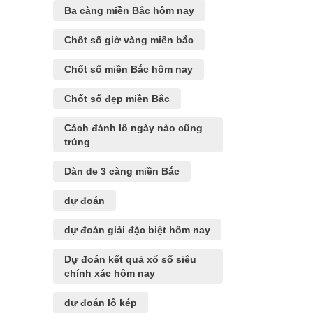
Ba càng miền Bắc hôm nay
Chốt số giờ vàng miền bắc
Chốt số miền Bắc hôm nay
Chốt số đẹp miền Bắc
Cách đánh lô ngày nào cũng
trúng
Dàn de 3 càng miền Bắc
dự đoán
dự đoán giải đặc biệt hôm nay
Dự đoán kết quả xổ số siêu
chính xác hôm nay
dự đoán lô kép