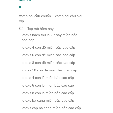
xsmb soi cầu chuẩn – xsmb soi cầu siêu
víp
Cầu đẹp mb hôm nay
lotoxs bạch thủ lô 2 nháy miền bắc
cao cấp
lotoxs 4 con đề miền bắc cao cấp
lotoxs 6 con đề miền bắc cao cấp
lotoxs 8 con đề miền bắc cao cấp
lotoxs 10 con đề miền bắc cao cấp
lotoxs 4 con lô miền bắc cao cấp
lotoxs 6 con lô miền bắc cao cấp
lotoxs 8 con lô miền bắc cao cấp
lotoxs ba càng miền bắc cao cấp
lotoxs cặp ba càng miền bắc cao cấp