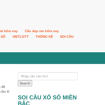
mt hôm nay
Cầu đẹp mn hôm nay
 SỐ
VIETLOTT
THỐNG KÊ
SOI CẦU
Search
ủ đề
 cầu lô
SOI CẦU XỔ SỐ MIỀN
BẮC