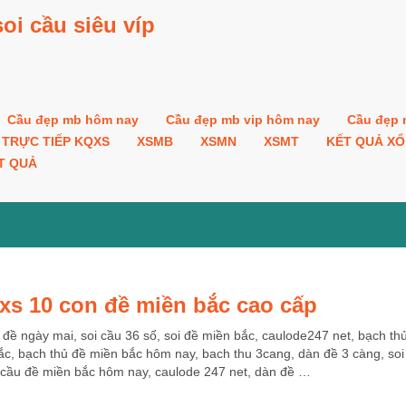
oi cầu siêu víp
Cầu đẹp mb hôm nay
Cầu đẹp mb vip hôm nay
Cầu đẹp 
TRỰC TIẾP KQXS
XSMB
XSMN
XSMT
KẾT QUẢ XỔ
T QUẢ
oxs 10 con đề miền bắc cao cấp
 đề ngày mai, soi cầu 36 số, soi đề miền bắc, caulode247 net, bạch th
ắc, bạch thủ đề miền bắc hôm nay, bach thu 3cang, dàn đề 3 càng, soi
i cầu đề miền bắc hôm nay, caulode 247 net, dàn đề …