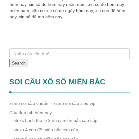
hôm nay, xin số de hôm nay miền nam, xin số đề hôm nay
miền nam, cầu cơ xin số de ngày hôm nay, xin con đề hôm
nay, xin số đề mb hôm nay, …
Search
SOI CẦU XỔ SỐ MIỀN BẮC
xsmb soi cầu chuẩn – xsmb soi cầu siêu víp
Cầu đẹp mb hôm nay
lotoxs bạch thủ lô 2 nháy miền bắc cao cấp
lotoxs 4 con đề miền bắc cao cấp