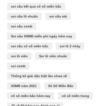
soi cầu kết quả xổ số miền bắc
soi cầu lô chuẩn
soi cầu mb
soi cầu xsmb
Soi cầu XSMB miễn phí ngày hôm nay
soi cầu xổ số miền bắc
soi lô 2 nháy
soi lô xiên
Soi lô xiên chuẩn
soi xsmb
Thống kê giải đặc biệt lâu chưa về
XSMB năm 2021
Xổ Số Miền Bắc
xổ số miền bắc hôm nay
xổ số miền trung
đề về 50 hôm sau đánh con gì