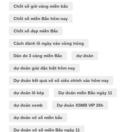
Chốt số giờ vàng miền bắc
Chốt số miền Bắc hôm nay
Chốt số đẹp miền Bắc
Cách đánh lô ngày nào cũng trúng
Dàn de 3 càng miền Bắc
dự đoán
dự đoán giải đặc biệt hôm nay
Dự đoán kết quả xổ số siêu chính xác hôm nay
dự đoán lô kép
Dự đoán miền Bắc ngày 11
dự đoán xsmb
Dự đoán XSMB VIP 26h
dự đoán xổ số miền bắc
Dự đoán xổ số miền Bắc ngày 11