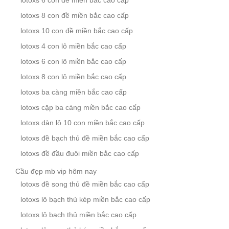
lotoxs 6 con đề miền bắc cao cấp
lotoxs 8 con đề miền bắc cao cấp
lotoxs 10 con đề miền bắc cao cấp
lotoxs 4 con lô miền bắc cao cấp
lotoxs 6 con lô miền bắc cao cấp
lotoxs 8 con lô miền bắc cao cấp
lotoxs ba càng miền bắc cao cấp
lotoxs cặp ba càng miền bắc cao cấp
lotoxs dàn lô 10 con miền bắc cao cấp
lotoxs đề bạch thủ đề miền bắc cao cấp
lotoxs đề đầu đuôi miền bắc cao cấp
Cầu đẹp mb vip hôm nay
lotoxs đề song thủ đề miền bắc cao cấp
lotoxs lô bạch thủ kép miền bắc cao cấp
lotoxs lô bạch thủ miền bắc cao cấp