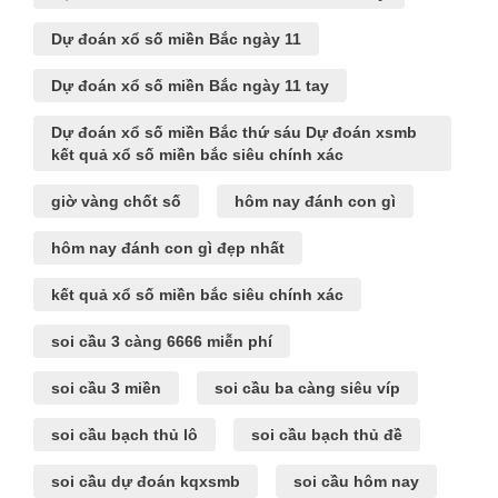
Dự đoán xổ số miền Bắc ngày 11
Dự đoán xổ số miền Bắc ngày 11 tay
Dự đoán xổ số miền Bắc thứ sáu Dự đoán xsmb
kết quả xổ số miền bắc siêu chính xác
giờ vàng chốt số
hôm nay đánh con gì
hôm nay đánh con gì đẹp nhất
kết quả xổ số miền bắc siêu chính xác
soi cầu 3 càng 6666 miễn phí
soi cầu 3 miền
soi cầu ba càng siêu víp
soi cầu bạch thủ lô
soi cầu bạch thủ đề
soi cầu dự đoán kqxsmb
soi cầu hôm nay