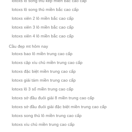
lotoxs lô song thủ kép miền bắc cao cấp
lotoxs lô song thủ miền bắc cao cấp
lotoxs xiên 2 lô miền bắc cao cấp
lotoxs xiên 3 lô miền bắc cao cấp
lotoxs xiên 4 lô miền bắc cao cấp
Cầu đẹp mt hôm nay
lotoxs bao lô miền trung cao cấp
lotoxs cặp xíu chủ miền trung cao cấp
lotoxs đặc biệt miền trung cao cấp
lotoxs giải tám miền trung cao cấp
lotoxs lô 3 số miền trung cao cấp
lotoxs sớ đầu đuôi giải 8 miền trung cao cấp
lotoxs sớ đầu đuôi giải đặc biệt miền trung cao cấp
lotoxs song thủ lô miền trung cao cấp
lotoxs xíu chủ miền trung cao cấp