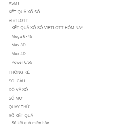
XSMT
KẾT QUẢ XỔ SỐ
VIETLOTT
KẾT QUẢ XỔ SỐ VIETLOTT HÔM NAY
Mega 6×45
Max 3D
Max 4D
Power 6/55
THỐNG KÊ
SOI CẦU
DÒ VÉ SỐ
SỔ MƠ
QUAY THỬ
SỐ KẾT QUẢ
Số kết quả miền bắc