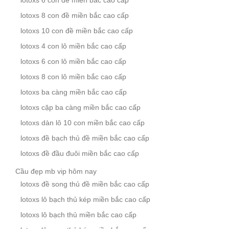
lotoxs 6 con đề miền bắc cao cấp
lotoxs 8 con đề miền bắc cao cấp
lotoxs 10 con đề miền bắc cao cấp
lotoxs 4 con lô miền bắc cao cấp
lotoxs 6 con lô miền bắc cao cấp
lotoxs 8 con lô miền bắc cao cấp
lotoxs ba càng miền bắc cao cấp
lotoxs cặp ba càng miền bắc cao cấp
lotoxs dàn lô 10 con miền bắc cao cấp
lotoxs đề bạch thủ đề miền bắc cao cấp
lotoxs đề đầu đuôi miền bắc cao cấp
Cầu đẹp mb vip hôm nay
lotoxs đề song thủ đề miền bắc cao cấp
lotoxs lô bạch thủ kép miền bắc cao cấp
lotoxs lô bạch thủ miền bắc cao cấp