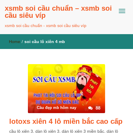
xsmb soi cầu chuẩn – xsmb soi
cầu siêu víp
xsmb soi cầu chuẩn - xsmb soi cầu siêu víp
Home
/
soi cầu lô xiên 4 mb
Cầu đẹp mb hôm nay
88
lotoxs xiên 4 lô miền bắc cao cấp
cầu lô xiên 3, dàn lô xiên 3, dàn lô xiên 3 miền bắc, dàn lô