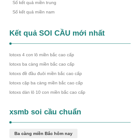
Số kết quả miền trung
Số kết quả miền nam
Kết quả SOI CẦU mới nhất
lotoxs 4 con lô miền bắc cao cấp
lotoxs ba càng miền bắc cao cấp
lotoxs đề đầu đuôi miền bắc cao cấp
lotoxs cặp ba càng miền bắc cao cấp
lotoxs dàn lô 10 con miền bắc cao cấp
xsmb soi cầu chuẩn
Ba càng miền Bắc hôm nay