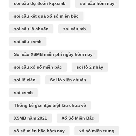
soi cầu dự đoán kqxsmb
soi cầu hôm nay
soi cầu kết quả xổ số miền bắc
soi cầu lô chuẩn
soi cầu mb
soi cầu xsmb
Soi cầu XSMB miễn phí ngày hôm nay
soi cầu xổ số miền bắc
soi lô 2 nháy
soi lô xiên
Soi lô xiên chuẩn
soi xsmb
Thống kê giải đặc biệt lâu chưa về
XSMB năm 2021
Xổ Số Miền Bắc
xổ số miền bắc hôm nay
xổ số miền trung