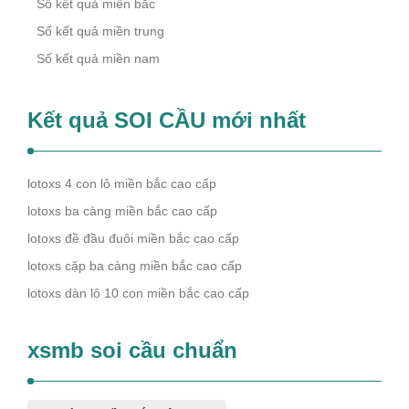
Số kết quả miền bắc
Số kết quả miền trung
Số kết quả miền nam
Kết quả SOI CẦU mới nhất
lotoxs 4 con lô miền bắc cao cấp
lotoxs ba càng miền bắc cao cấp
lotoxs đề đầu đuôi miền bắc cao cấp
lotoxs cặp ba càng miền bắc cao cấp
lotoxs dàn lô 10 con miền bắc cao cấp
xsmb soi cầu chuẩn