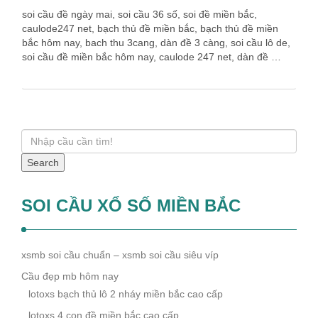
soi cầu đề ngày mai, soi cầu 36 số, soi đề miền bắc,
caulode247 net, bạch thủ đề miền bắc, bạch thủ đề miền
bắc hôm nay, bach thu 3cang, dàn đề 3 càng, soi cầu lô de,
soi cầu đề miền bắc hôm nay, caulode 247 net, dàn đề …
Search
SOI CẦU XỔ SỐ MIỀN BẮC
xsmb soi cầu chuẩn – xsmb soi cầu siêu víp
Cầu đẹp mb hôm nay
lotoxs bạch thủ lô 2 nháy miền bắc cao cấp
lotoxs 4 con đề miền bắc cao cấp