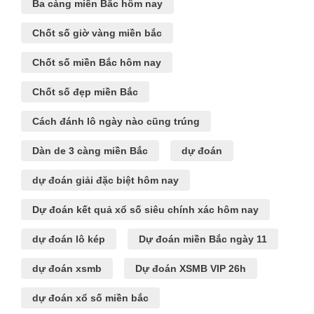
Ba càng miền Bắc hôm nay
Chốt số giờ vàng miền bắc
Chốt số miền Bắc hôm nay
Chốt số đẹp miền Bắc
Cách đánh lô ngày nào cũng trúng
Dàn de 3 càng miền Bắc
dự đoán
dự đoán giải đặc biệt hôm nay
Dự đoán kết quả xổ số siêu chính xác hôm nay
dự đoán lô kép
Dự đoán miền Bắc ngày 11
dự đoán xsmb
Dự đoán XSMB VIP 26h
dự đoán xổ số miền bắc