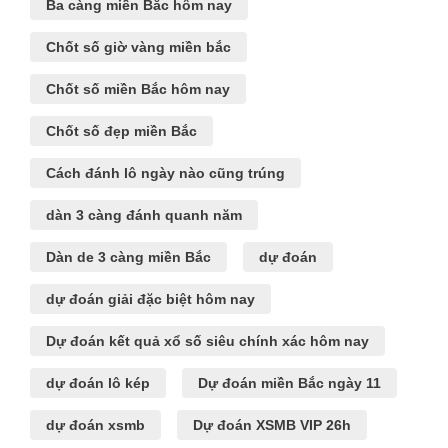
Ba càng miền Bắc hôm nay
Chốt số giờ vàng miền bắc
Chốt số miền Bắc hôm nay
Chốt số đẹp miền Bắc
Cách đánh lô ngày nào cũng trúng
dàn 3 càng đánh quanh năm
Dàn de 3 càng miền Bắc
dự đoán
dự đoán giải đặc biệt hôm nay
Dự đoán kết quả xổ số siêu chính xác hôm nay
dự đoán lô kép
Dự đoán miền Bắc ngày 11
dự đoán xsmb
Dự đoán XSMB VIP 26h