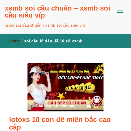
xsmb soi cầu chuẩn – xsmb soi
cầu siêu víp
xsmb soi cầu chuẩn - xsmb soi cầu siêu víp
Home
/
soi cầu lô dàn đề 10 số xsmb
Cầu đẹp mb hôm nay
87
lotoxs 10 con đề miền bắc cao
cấp