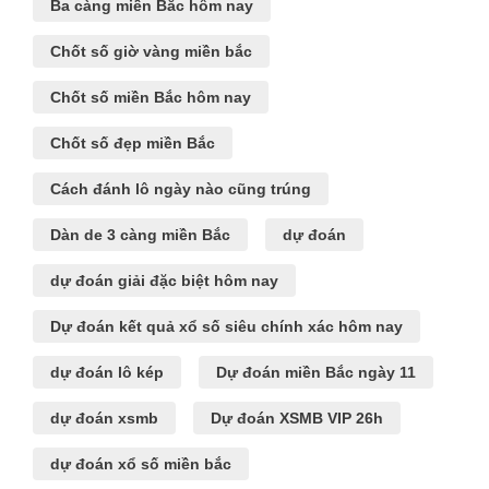
Ba càng miền Bắc hôm nay
Chốt số giờ vàng miền bắc
Chốt số miền Bắc hôm nay
Chốt số đẹp miền Bắc
Cách đánh lô ngày nào cũng trúng
Dàn de 3 càng miền Bắc
dự đoán
dự đoán giải đặc biệt hôm nay
Dự đoán kết quả xổ số siêu chính xác hôm nay
dự đoán lô kép
Dự đoán miền Bắc ngày 11
dự đoán xsmb
Dự đoán XSMB VIP 26h
dự đoán xổ số miền bắc