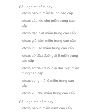
Cầu đẹp mt hôm nay
lotoxs bao lô miền trung cao cấp
lotoxs cặp xíu chủ miền trung cao
cấp
lotoxs đặc biệt miền trung cao cấp
lotoxs giải tám miền trung cao cấp
lotoxs lô 3 số miền trung cao cấp
lotoxs sớ đầu đuôi giải 8 miền trung
cao cấp
lotoxs sớ đầu đuôi giải đặc biệt miền
trung cao cấp
lotoxs song thủ lô miền trung cao
cấp
lotoxs xíu chủ miền trung cao cấp
Cầu đẹp mn hôm nay
lotoxs bao lô miền nam cao cấp