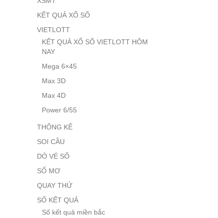
XSMT
KẾT QUẢ XỔ SỐ
VIETLOTT
KẾT QUẢ XỔ SỐ VIETLOTT HÔM
NAY
Mega 6×45
Max 3D
Max 4D
Power 6/55
THỐNG KÊ
SOI CẦU
DÒ VÉ SỐ
SỔ MƠ
QUAY THỬ
SỐ KẾT QUẢ
Số kết quả miền bắc