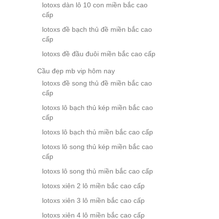
lotoxs dàn lô 10 con miền bắc cao
cấp
lotoxs đề bạch thủ đề miền bắc cao
cấp
lotoxs đề đầu đuôi miền bắc cao cấp
Cầu đẹp mb vip hôm nay
lotoxs đề song thủ đề miền bắc cao
cấp
lotoxs lô bạch thủ kép miền bắc cao
cấp
lotoxs lô bạch thủ miền bắc cao cấp
lotoxs lô song thủ kép miền bắc cao
cấp
lotoxs lô song thủ miền bắc cao cấp
lotoxs xiên 2 lô miền bắc cao cấp
lotoxs xiên 3 lô miền bắc cao cấp
lotoxs xiên 4 lô miền bắc cao cấp