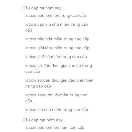
Cầu đẹp mt hôm nay
lotoxs bao lô miền trung cao cấp
lotoxs cặp xíu chủ miền trung cao
cấp
lotoxs đặc biệt miền trung cao cấp
lotoxs giải tám miền trung cao cấp
lotoxs lô 3 số miền trung cao cấp
lotoxs sớ đầu đuôi giải 8 miền trung
cao cấp
lotoxs sớ đầu đuôi giải đặc biệt miền
trung cao cấp
lotoxs song thủ lô miền trung cao
cấp
lotoxs xíu chủ miền trung cao cấp
Cầu đẹp mn hôm nay
lotoxs bao lô miền nam cao cấp