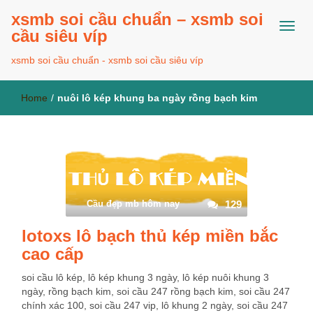
xsmb soi cầu chuẩn – xsmb soi
cầu siêu víp
xsmb soi cầu chuẩn - xsmb soi cầu siêu víp
Home
/
nuôi lô kép khung ba ngày rồng bạch kim
Cầu đẹp mb hôm nay
129
lotoxs lô bạch thủ kép miền bắc
cao cấp
soi cầu lô kép, lô kép khung 3 ngày, lô kép nuôi khung 3
ngày, rồng bạch kim, soi cầu 247 rồng bạch kim, soi cầu 247
chính xác 100, soi cầu 247 vip, lô khung 2 ngày, soi cầu 247