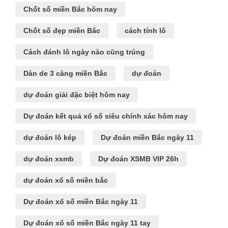
Chốt số miền Bắc hôm nay
Chốt số đẹp miền Bắc
cách tính lô
Cách đánh lô ngày nào cũng trúng
Dàn de 3 càng miền Bắc
dự đoán
dự đoán giải đặc biệt hôm nay
Dự đoán kết quả xổ số siêu chính xác hôm nay
dự đoán lô kép
Dự đoán miền Bắc ngày 11
dự đoán xsmb
Dự đoán XSMB VIP 26h
dự đoán xổ số miền bắc
Dự đoán xổ số miền Bắc ngày 11
Dự đoán xổ số miền Bắc ngày 11 tay