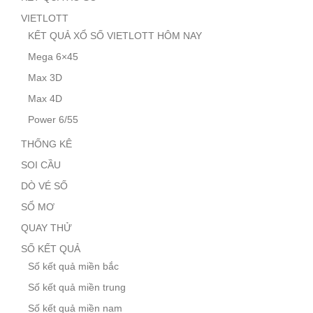
VIETLOTT
KẾT QUẢ XỔ SỐ VIETLOTT HÔM NAY
Mega 6×45
Max 3D
Max 4D
Power 6/55
THỐNG KÊ
SOI CẦU
DÒ VÉ SỐ
SỔ MƠ
QUAY THỬ
SỐ KẾT QUẢ
Số kết quả miền bắc
Số kết quả miền trung
Số kết quả miền nam