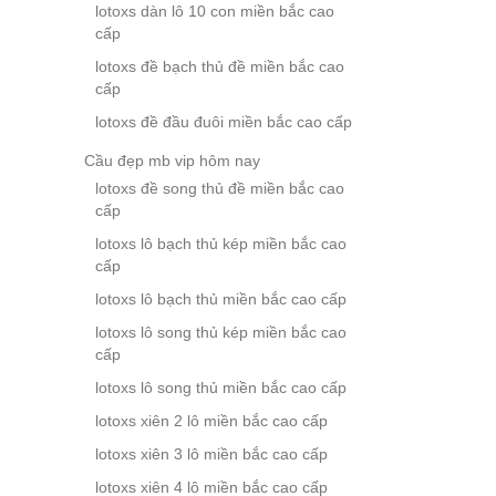
lotoxs dàn lô 10 con miền bắc cao
cấp
lotoxs đề bạch thủ đề miền bắc cao
cấp
lotoxs đề đầu đuôi miền bắc cao cấp
Cầu đẹp mb vip hôm nay
lotoxs đề song thủ đề miền bắc cao
cấp
lotoxs lô bạch thủ kép miền bắc cao
cấp
lotoxs lô bạch thủ miền bắc cao cấp
lotoxs lô song thủ kép miền bắc cao
cấp
lotoxs lô song thủ miền bắc cao cấp
lotoxs xiên 2 lô miền bắc cao cấp
lotoxs xiên 3 lô miền bắc cao cấp
lotoxs xiên 4 lô miền bắc cao cấp