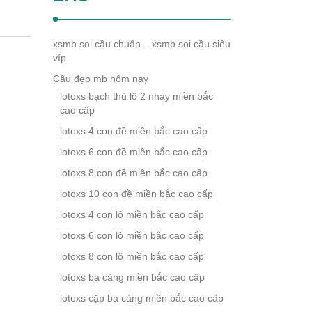
xsmb soi cầu chuẩn – xsmb soi cầu siêu
víp
Cầu đẹp mb hôm nay
lotoxs bạch thủ lô 2 nháy miền bắc
cao cấp
lotoxs 4 con đề miền bắc cao cấp
lotoxs 6 con đề miền bắc cao cấp
lotoxs 8 con đề miền bắc cao cấp
lotoxs 10 con đề miền bắc cao cấp
lotoxs 4 con lô miền bắc cao cấp
lotoxs 6 con lô miền bắc cao cấp
lotoxs 8 con lô miền bắc cao cấp
lotoxs ba càng miền bắc cao cấp
lotoxs cặp ba càng miền bắc cao cấp