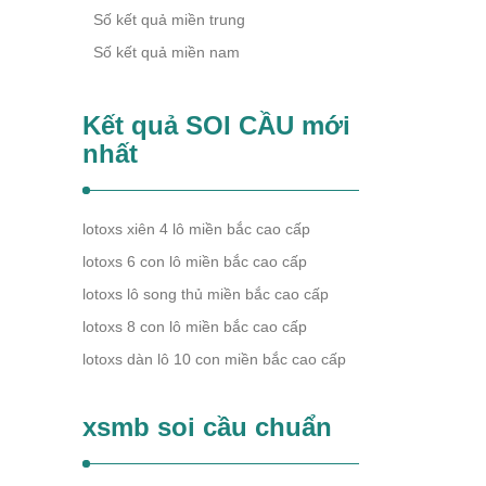
Số kết quả miền trung
Số kết quả miền nam
Kết quả SOI CẦU mới
nhất
lotoxs xiên 4 lô miền bắc cao cấp
lotoxs 6 con lô miền bắc cao cấp
lotoxs lô song thủ miền bắc cao cấp
lotoxs 8 con lô miền bắc cao cấp
lotoxs dàn lô 10 con miền bắc cao cấp
xsmb soi cầu chuẩn