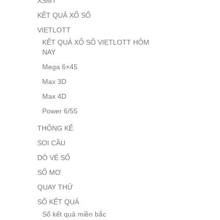
XSMT
KẾT QUẢ XỔ SỐ
VIETLOTT
KẾT QUẢ XỔ SỐ VIETLOTT HÔM
NAY
Mega 6×45
Max 3D
Max 4D
Power 6/55
THỐNG KÊ
SOI CẦU
DÒ VÉ SỐ
SỔ MƠ
QUAY THỬ
SỐ KẾT QUẢ
Số kết quả miền bắc