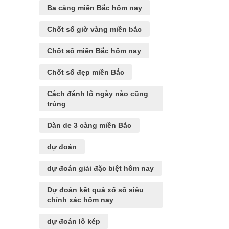
Ba càng miền Bắc hôm nay
Chốt số giờ vàng miền bắc
Chốt số miền Bắc hôm nay
Chốt số đẹp miền Bắc
Cách đánh lô ngày nào cũng
trúng
Dàn de 3 càng miền Bắc
dự đoán
dự đoán giải đặc biệt hôm nay
Dự đoán kết quả xổ số siêu
chính xác hôm nay
dự đoán lô kép