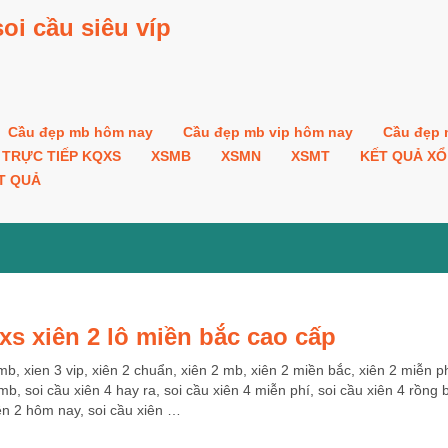
oi cầu siêu víp
Cầu đẹp mb hôm nay
Cầu đẹp mb vip hôm nay
Cầu đẹp 
TRỰC TIẾP KQXS
XSMB
XSMN
XSMT
KẾT QUẢ XỔ
T QUẢ
oxs xiên 2 lô miền bắc cao cấp
mb, xien 3 vip, xiên 2 chuẩn, xiên 2 mb, xiên 2 miền bắc, xiên 2 miễn p
mb, soi cầu xiên 4 hay ra, soi cầu xiên 4 miễn phí, soi cầu xiên 4 rồng
ên 2 hôm nay, soi cầu xiên …