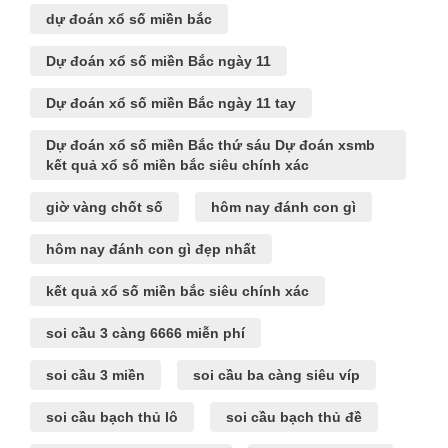
dự đoán xổ số miền bắc
Dự đoán xổ số miền Bắc ngày 11
Dự đoán xổ số miền Bắc ngày 11 tay
Dự đoán xổ số miền Bắc thứ sáu Dự đoán xsmb
kết quả xổ số miền bắc siêu chính xác
giờ vàng chốt số
hôm nay đánh con gì
hôm nay đánh con gì đẹp nhất
kết quả xổ số miền bắc siêu chính xác
soi cầu 3 càng 6666 miễn phí
soi cầu 3 miền
soi cầu ba càng siêu víp
soi cầu bạch thủ lô
soi cầu bạch thủ đề