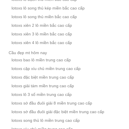
lotoxs lô song thủ kép miền bắc cao cấp
lotoxs lô song thủ miền bắc cao cấp
lotoxs xiên 2 lô miền bắc cao cấp
lotoxs xiên 3 lô miền bắc cao cấp
lotoxs xiên 4 lô miền bắc cao cấp
Cầu đẹp mt hôm nay
lotoxs bao lô miền trung cao cấp
lotoxs cặp xíu chủ miền trung cao cấp
lotoxs đặc biệt miền trung cao cấp
lotoxs giải tám miền trung cao cấp
lotoxs lô 3 số miền trung cao cấp
lotoxs sớ đầu đuôi giải 8 miền trung cao cấp
lotoxs sớ đầu đuôi giải đặc biệt miền trung cao cấp
lotoxs song thủ lô miền trung cao cấp