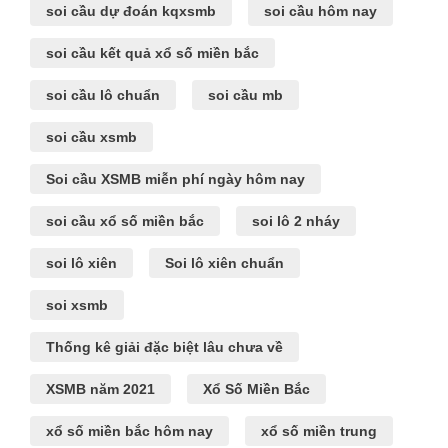
soi cầu dự đoán kqxsmb
soi cầu hôm nay
soi cầu kết quả xổ số miền bắc
soi cầu lô chuẩn
soi cầu mb
soi cầu xsmb
Soi cầu XSMB miễn phí ngày hôm nay
soi cầu xổ số miền bắc
soi lô 2 nháy
soi lô xiên
Soi lô xiên chuẩn
soi xsmb
Thống kê giải đặc biệt lâu chưa về
XSMB năm 2021
Xổ Số Miền Bắc
xổ số miền bắc hôm nay
xổ số miền trung