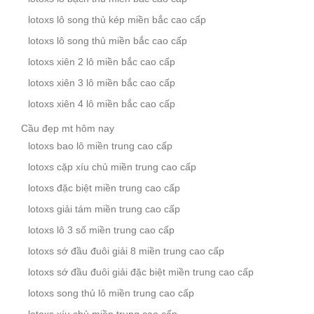
lotoxs lô song thủ kép miền bắc cao cấp
lotoxs lô song thủ miền bắc cao cấp
lotoxs xiên 2 lô miền bắc cao cấp
lotoxs xiên 3 lô miền bắc cao cấp
lotoxs xiên 4 lô miền bắc cao cấp
Cầu đẹp mt hôm nay
lotoxs bao lô miền trung cao cấp
lotoxs cặp xíu chủ miền trung cao cấp
lotoxs đặc biệt miền trung cao cấp
lotoxs giải tám miền trung cao cấp
lotoxs lô 3 số miền trung cao cấp
lotoxs sớ đầu đuôi giải 8 miền trung cao cấp
lotoxs sớ đầu đuôi giải đặc biệt miền trung cao cấp
lotoxs song thủ lô miền trung cao cấp